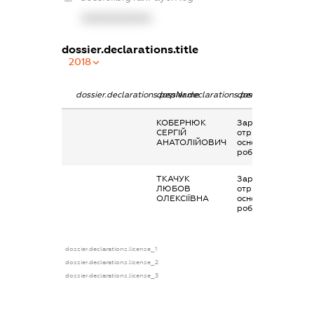
XXXXXXXXXX
dossier.declarations.title
2018
dossier.declarations.pepName
dossier.declarations.personName
dossier.declaratio
КОБЕРНЮК
Заробітна плата
СЕРГІЙ
отримана за
АНАТОЛІЙОВИЧ
основним місцем
роботи
ТКАЧУК
Заробітна плата
ЛЮБОВ
отримана за
ОЛЕКСІЇВНА
основним місцем
роботи
dossier.declarations.license_1
dossier.declarations.license_2
dossier.declarations.license_3