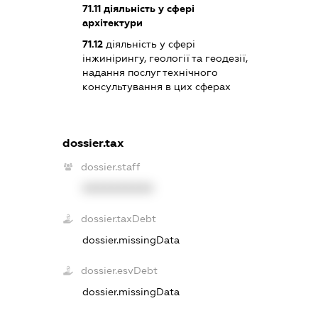
71.11
діяльність у сфері
архітектури
71.12
діяльність у сфері
інжинірингу, геології та геодезії,
надання послуг технічного
консультування в цих сферах
dossier.tax
dossier.staff
XXXXXXXXXX
dossier.taxDebt
dossier.missingData
dossier.esvDebt
dossier.missingData