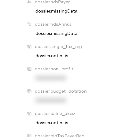
dossier.ndsPayer
dossier.missingData
dossier.ndsAnnul
dossier.missingData
dossier.single_tax_reg
dossier.notInList
dossier.non_profit
XXXXXXXXXX
dossier.budget_dotation
XXXXXXXXXX
dossier.palne_akciz
dossier.notInList
dossier.bigTaxPayerReg