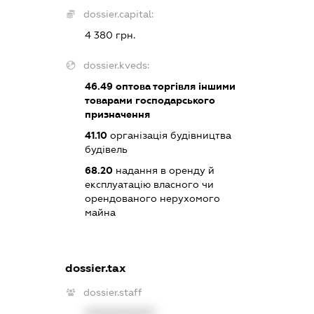
dossier.capital:
4 380 грн.
dossier.kveds:
46.49
оптова торгівля іншими
товарами господарського
призначення
41.10
організація будівництва
будівель
68.20
надання в оренду й
експлуатацію власного чи
орендованого нерухомого
майна
dossier.tax
dossier.staff
XXXXXXXXXX