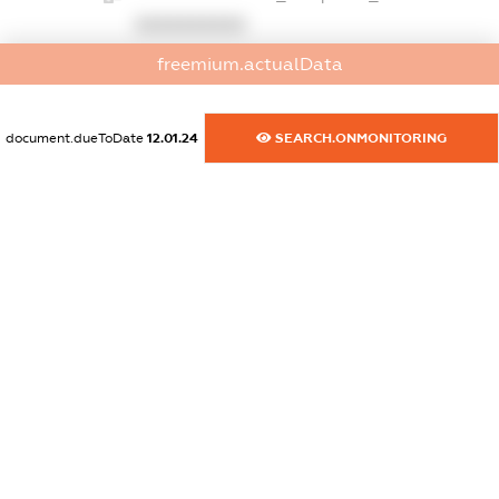
XXXXXXXXXX
freemium.actualData
dossier.commercial_info.phone
XXXXXXXXXX
document.dueToDate
12.01.24
SEARCH.ONMONITORING
dossier.commercial_info.fax
XXXXXXXXXX
dossier.commercial_info.email
XXXXXXXXXX
dossier.commercial_info.website
XXXXXXXXXX
dossier.commercial_info.activity
XXXXXXXXXX