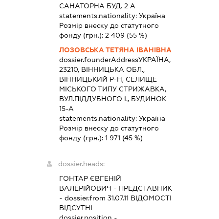
САНАТОРНА БУД. 2 А
statements.nationality:
Україна
Розмір внеску до статутного
фонду (грн.):
2 409
(55 %)
ЛОЗОВСЬКА ТЕТЯНА ІВАНІВНА
dossier.founderAddress
УКРАЇНА,
23210, ВІННИЦЬКА ОБЛ.,
ВІННИЦЬКИЙ Р-Н, СЕЛИЩЕ
МІСЬКОГО ТИПУ СТРИЖАВКА,
ВУЛ.ПІДДУБНОГО І., БУДИНОК
15-А
statements.nationality:
Україна
Розмір внеску до статутного
фонду (грн.):
1 971
(45 %)
dossier.heads:
ГОНТАР ЄВГЕНІЙ
ВАЛЕРІЙОВИЧ
-
ПРЕДСТАВНИК
- dossier.from 31.07.11
ВІДОМОСТІ
ВІДСУТНІ
dossier.position -