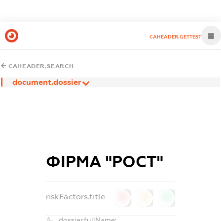
CAHEADER.GETTEST
CAHEADER.SEARCH
document.dossier
ФІРМА "РОСТ"
riskFactors.title
0
0
0
dossier.fullName: