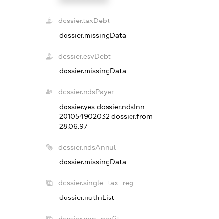
dossier.taxDebt
dossier.missingData
dossier.esvDebt
dossier.missingData
dossier.ndsPayer
dossier.yes
dossier.ndsInn
201054902032
dossier.from
28.06.97
dossier.ndsAnnul
dossier.missingData
dossier.single_tax_reg
dossier.notInList
dossier.non_profit