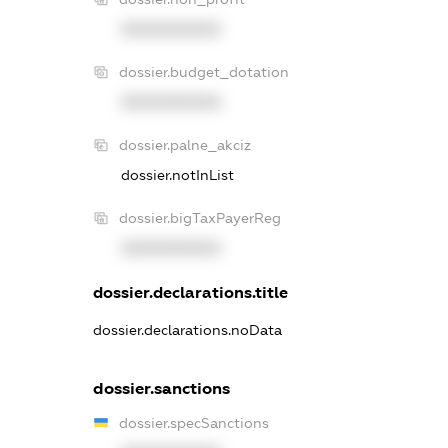
XXXXXXXXXX
dossier.budget_dotation
XXXXXXXXXX
dossier.palne_akciz
dossier.notInList
dossier.bigTaxPayerReg
XXXXXXXXXX
dossier.declarations.title
dossier.declarations.noData
dossier.sanctions
dossier.specSanctions