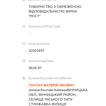
ТОВАРИСТВО З ОБМЕЖЕНОЮ
ВІДПОВІДАЛЬНІСТЮ ФІРМА
"РОСТ"
dossier.opfSubType:
-
dossier.edrpo:
20105497
dossier.regDate:
18.06.97
dossier.foundersAndBenef:
ГОНТАР ВАЛЕРІЙ ЯКОВИЧ
dossier.founderAddress
ВІННИЦЬКА
ОБЛ., ВІННИЦЬКИЙ РАЙОН,
СЕЛИЩЕ МІСЬКОГО ТИПУ
СТРИЖАВКА ВУЛИЦЯ