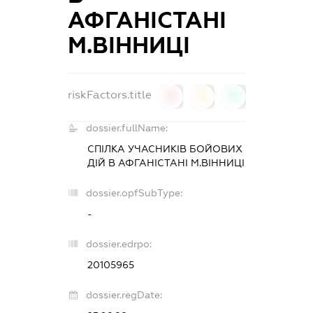
АФГАНІСТАНІ
М.ВІННИЦІ
riskFactors.title
0
0
0
dossier.fullName:
СПІЛКА УЧАСНИКІВ БОЙОВИХ
ДІЙ В АФГАНІСТАНІ М.ВІННИЦІ
dossier.opfSubType:
-
dossier.edrpo:
20105965
dossier.regDate: