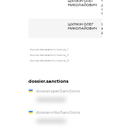
ШУЛІКІН ОЛЕГ
Членство суб’єк
МИКОЛАЙОВИЧ
декларування в
організаціях та ї
органах
ШУЛІКІН ОЛЕГ
Інше, Благодійна
МИКОЛАЙОВИЧ
в т.ч. гуманітарн
допога
dossier.declarations.license_1
dossier.declarations.license_2
dossier.declarations.license_3
dossier.sanctions
dossier.specSanctions
XXXXXXXXXX
dossier.rnboSanctions
XXXXXXXXXX