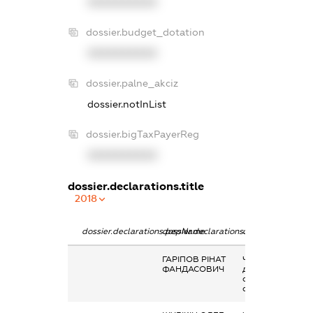
XXXXXXXXXX
dossier.budget_dotation
XXXXXXXXXX
dossier.palne_akciz
dossier.notInList
dossier.bigTaxPayerReg
XXXXXXXXXX
dossier.declarations.title
2018
dossier.declarations.pepName
dossier.declarations.personName
dossier.declarati
ГАРІПОВ РІНАТ
Членство суб’єк
ФАНДАСОВИЧ
декларування в
організаціях та ї
органах