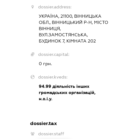
dossier.address:
УКРАЇНА, 21100, ВІННИЦЬКА
ОБЛ., ВІННИЦЬКИЙ Р-Н, МІСТО
ВІННИЦЯ,
ВУЛ.ЗАМОСТЯНСЬКА,
БУДИНОК 7, КІМНАТА 202
dossier.capital:
0 грн.
dossier.kveds:
94.99
діяльність інших
громадських організацій,
н.в.і.у.
dossier.tax
dossier.staff