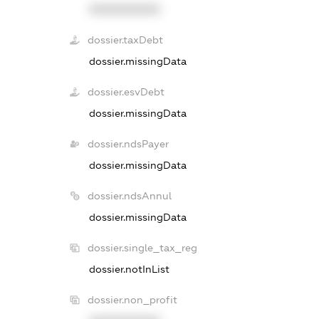
XXXXXXXXXX
dossier.taxDebt
dossier.missingData
dossier.esvDebt
dossier.missingData
dossier.ndsPayer
dossier.missingData
dossier.ndsAnnul
dossier.missingData
dossier.single_tax_reg
dossier.notInList
dossier.non_profit