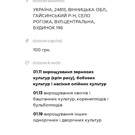
dossier.address:
УКРАЇНА, 24815, ВІННИЦЬКА ОБЛ.,
ГАЙСИНСЬКИЙ Р-Н, СЕЛО
РОГІЗКА, ВУЛ.ЦЕНТРАЛЬНА,
БУДИНОК 196
dossier.capital:
100 грн.
dossier.kveds:
01.11
вирощування зернових
культур (крім рису), бобових
культур і насіння олійних культур
01.13
вирощування овочів і
баштанних культур, коренеплодів і
бульбоплодів
01.19
вирощування інших
однорічних і дворічних культур