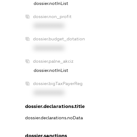
dossier.notInList
dossier.non_profit
XXXXXXXXXX
dossier.budget_dotation
XXXXXXXXXX
dossier.palne_akciz
dossier.notInList
dossier.bigTaxPayerReg
XXXXXXXXXX
dossier.declarations.title
dossier.declarations.noData
dossier.sanctions