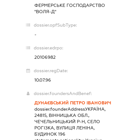
ФЕРМЕРСЬКЕ ГОСПОДАРСТВО
"ВОЛЯ-Д"
dossier.opfSubType:
-
dossier.edrpo:
20106982
dossier.regDate:
10.07.96
dossier.foundersAndBenef:
ДУНАЄВСЬКИЙ ПЕТРО ІВАНОВИЧ
dossier.founderAddress
УКРАЇНА,
24815, ВІННИЦЬКА ОБЛ.,
ЧЕЧЕЛЬНИЦЬКИЙ Р-Н, СЕЛО
РОГІЗКА, ВУЛИЦЯ ЛЕНІНА,
БУДИНОК 196