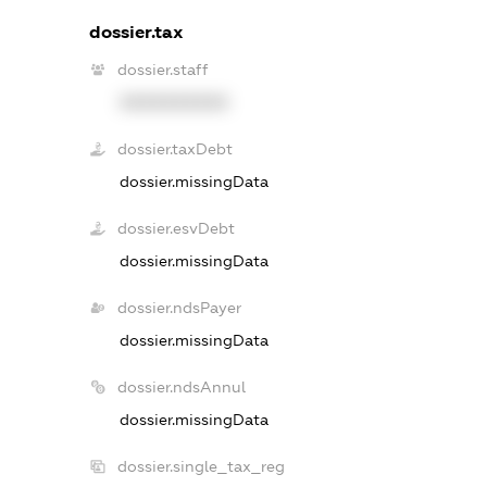
dossier.tax
dossier.staff
XXXXXXXXXX
dossier.taxDebt
dossier.missingData
dossier.esvDebt
dossier.missingData
dossier.ndsPayer
dossier.missingData
dossier.ndsAnnul
dossier.missingData
dossier.single_tax_reg