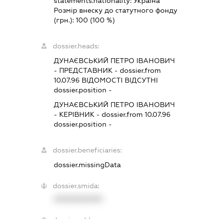
statements.nationality:
Україна
Розмір внеску до статутного фонду
(грн.):
100
(100 %)
dossier.heads:
ДУНАЄВСЬКИЙ ПЕТРО ІВАНОВИЧ
-
ПРЕДСТАВНИК
- dossier.from
10.07.96
ВІДОМОСТІ ВІДСУТНІ
dossier.position -
ДУНАЄВСЬКИЙ ПЕТРО ІВАНОВИЧ
-
КЕРІВНИК
- dossier.from 10.07.96
dossier.position -
dossier.beneficiaries:
dossier.missingData
dossier.smida:
XXXXXXXXXX