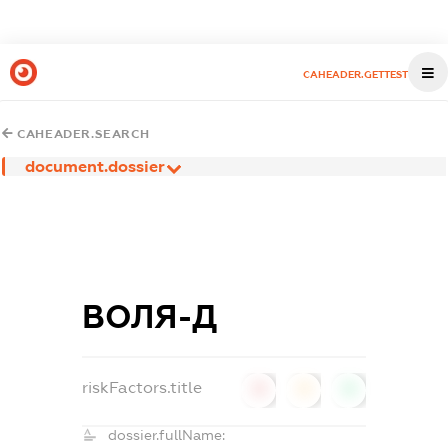
CAHEADER.GETTEST
CAHEADER.SEARCH
document.dossier
ВОЛЯ-Д
riskFactors.title
0
0
0
dossier.fullName: