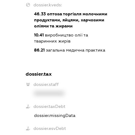
dossier.kveds:
46.33
оптова торгівля молочними
продуктами, яйцями, харчовими
оліями та жирами
10.41
виробництво олії та
тваринних жирів
86.21
загальна медична практика
dossier.tax
dossier.staff
XXXXXXXXXX
dossier.taxDebt
dossier.missingData
dossier.esvDebt