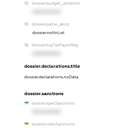
dossier.budget_dotation
XXXXXXXXXX
dossier.palne_akciz
dossier.notInList
dossier.bigTaxPayerReg
XXXXXXXXXX
dossier.declarations.title
dossier.declarations.noData
dossier.sanctions
dossier.specSanctions
XXXXXXXXXX
dossier.rnboSanctions