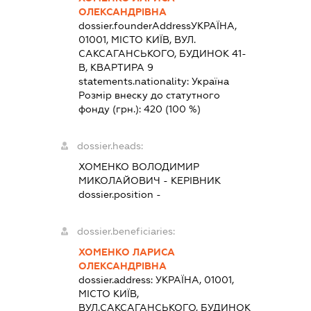
ОЛЕКСАНДРІВНА
dossier.founderAddress
УКРАЇНА,
01001, МІСТО КИЇВ, ВУЛ.
САКСАГАНСЬКОГО, БУДИНОК 41-
В, КВАРТИРА 9
statements.nationality:
Україна
Розмір внеску до статутного
фонду (грн.):
420
(100 %)
dossier.heads:
ХОМЕНКО ВОЛОДИМИР
МИКОЛАЙОВИЧ
-
КЕРІВНИК
dossier.position -
dossier.beneficiaries:
ХОМЕНКО ЛАРИСА
ОЛЕКСАНДРІВНА
dossier.address:
УКРАЇНА, 01001,
МІСТО КИЇВ,
ВУЛ.САКСАГАНСЬКОГО, БУДИНОК