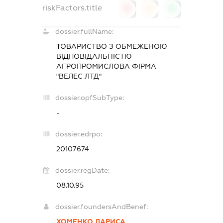
riskFactors.title
0
0
0
dossier.fullName:
ТОВАРИСТВО З ОБМЕЖЕНОЮ
ВІДПОВІДАЛЬНІСТЮ
АГРОПРОМИСЛОВА ФІРМА
"ВЕЛЕС ЛТД"
dossier.opfSubType:
-
dossier.edrpo:
20107674
dossier.regDate:
08.10.95
dossier.foundersAndBenef:
ХОМЕНКО ЛАРИСА