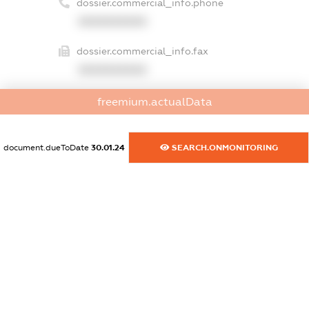
dossier.commercial_info.phone
XXXXXXXXXX
dossier.commercial_info.fax
XXXXXXXXXX
dossier.commercial_info.email
freemium.actualData
XXXXXXXXXX
dossier.commercial_info.website
document.dueToDate
30.01.24
SEARCH.ONMONITORING
XXXXXXXXXX
dossier.commercial_info.activity
XXXXXXXXXX
freemium.exampleText_1
freemium.exampleText_2
freemium.anonymousPerSearch2