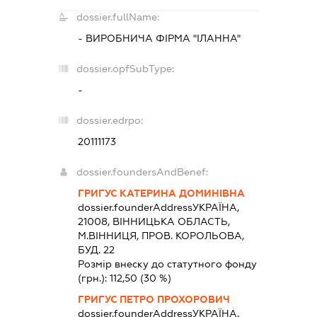
dossier.fullName:
- ВИРОБНИЧА ФІРМА "ІЛАННА"
dossier.opfSubType:
-
dossier.edrpo:
20111173
dossier.foundersAndBenef:
ГРИГУС КАТЕРИНА ДОМИНІВНА
dossier.founderAddress
УКРАЇНА,
21008, ВIННИЦЬКА ОБЛАСТЬ,
М.ВІННИЦЯ, ПРОВ. КОРОЛЬОВА,
БУД. 22
Розмір внеску до статутного фонду
(грн.):
112,50
(30 %)
ГРИГУС ПЕТРО ПРОХОРОВИЧ
dossier.founderAddress
УКРАЇНА,