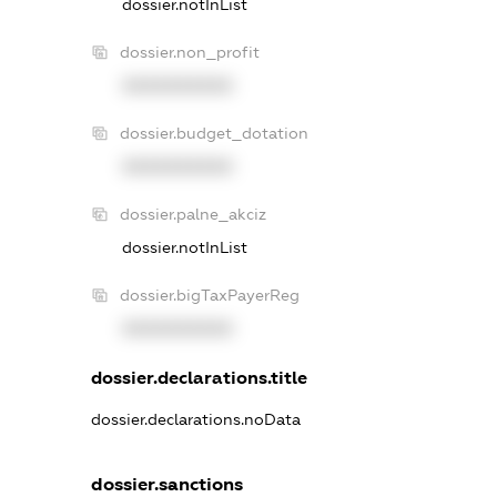
dossier.notInList
dossier.non_profit
XXXXXXXXXX
dossier.budget_dotation
XXXXXXXXXX
dossier.palne_akciz
dossier.notInList
dossier.bigTaxPayerReg
XXXXXXXXXX
dossier.declarations.title
dossier.declarations.noData
dossier.sanctions