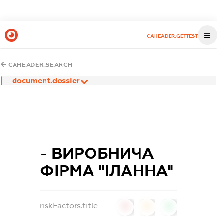
CAHEADER.GETTEST
CAHEADER.SEARCH
document.dossier
- ВИРОБНИЧА
ФІРМА "ІЛАННА"
riskFactors.title
0
0
0