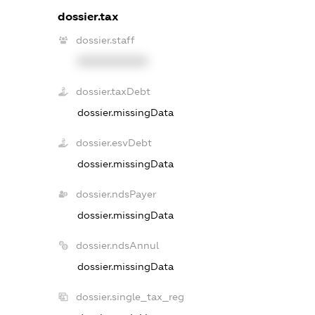
dossier.tax
dossier.staff
XXXXXXXXXX
dossier.taxDebt
dossier.missingData
dossier.esvDebt
dossier.missingData
dossier.ndsPayer
dossier.missingData
dossier.ndsAnnul
dossier.missingData
dossier.single_tax_reg