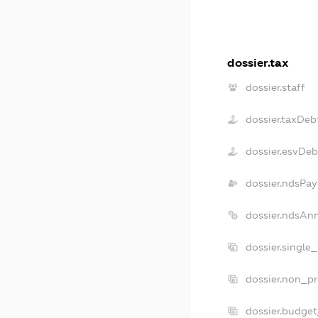
dossier.tax
dossier.staff
dossier.taxDeb
dossier.esvDeb
dossier.ndsPay
dossier.ndsAn
dossier.single
dossier.non_pr
dossier.budge