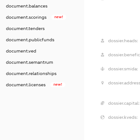
document.balances
document.scorings
new!
document.tenders
document.publicfunds
dossier.heads:
document.ved
dossier.benefic
document.semantrum
dossier.smida:
document.relationships
dossier.address
document.licenses
new!
dossier.capital:
dossier.kveds: