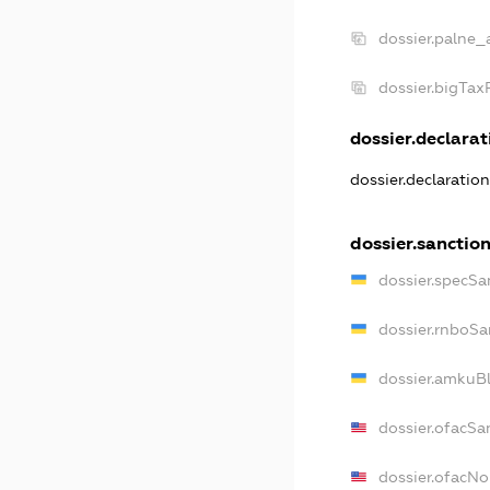
dossier.palne_
dossier.bigTa
dossier.declarati
dossier.declaratio
dossier.sanctio
dossier.specSa
dossier.rnboSa
dossier.amkuBl
dossier.ofacSa
dossier.ofacN