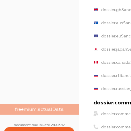
dossier.gbSanc
dossier.ausSan
dossier.euSanc
dossier.japanS
dossier.canad
dossier.rfSanc
dossier.russian
dossier.comme
freemium.actualData
dossier.commer
document.dueToDate
24.03.17
dossier.comme