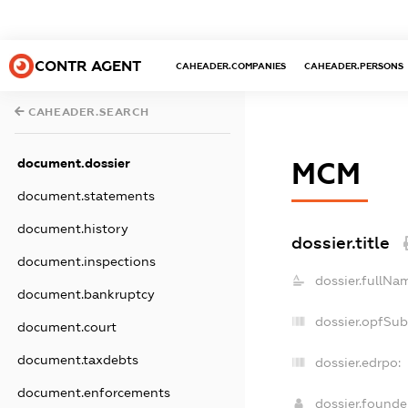
CONTR AGENT
CAHEADER.COMPANIES
CAHEADER.PERSONS
CAHEADER.SEARCH
document.dossier
МСМ
document.statements
document.history
dossier.title
document.inspections
dossier.fullNa
document.bankruptcy
dossier.opfSub
document.court
document.taxdebts
dossier.edrpo:
document.enforcements
dossier.found