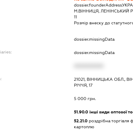
dossier.founderAddress
УКРА
М.ВІННИЦЯ, ЛЕНІНСЬКИЙ Р-
11
Розмір внеску до статутног
dossier.missingData
iaries:
dossier.missingData
XXXXXXXXXX
:
21021, ВІННИЦЬКА ОБЛ., В
РІЧЧЯ, 17
5 000 грн.
51.90.0
інші види оптової то
52.21.0
роздрібна торгівля 
картоплю