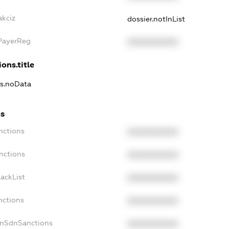
akciz
dossier.notInList
xPayerReg
XXXXXXXXXX
ons.title
ns.noData
ns
nctions
XXXXXXXXXX
nctions
XXXXXXXXXX
ackList
XXXXXXXXXX
nctions
XXXXXXXXXX
onSdnSanctions
XXXXXXXXXX