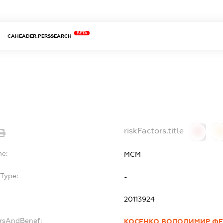
BETA
CAHEADER.PERSSEARCH
riskFactors.title
0
0
me:
МСМ
Type:
-
20113924
ersAndBenef:
КОСЕНКО ВОЛОДИМИР Ф