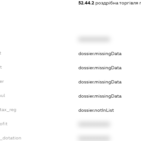
52.44.2
роздрібна торгівля
XXXXXXXXXX
t
dossier.missingData
t
dossier.missingData
er
dossier.missingData
nul
dossier.missingData
_tax_reg
dossier.notInList
ofit
XXXXXXXXXX
t_dotation
XXXXXXXXXX