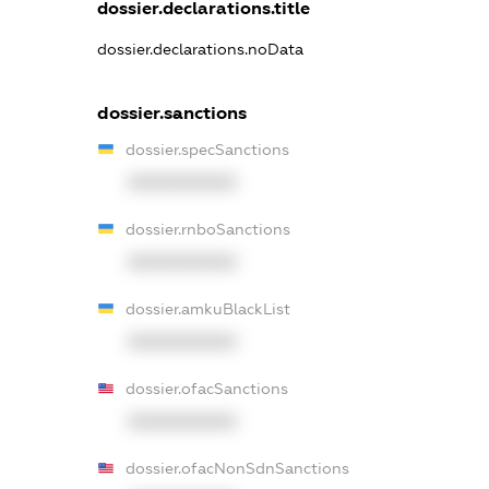
dossier.declarations.title
dossier.declarations.noData
dossier.sanctions
dossier.specSanctions
XXXXXXXXXX
dossier.rnboSanctions
XXXXXXXXXX
dossier.amkuBlackList
XXXXXXXXXX
dossier.ofacSanctions
XXXXXXXXXX
dossier.ofacNonSdnSanctions