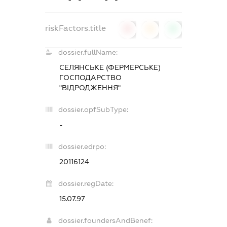
riskFactors.title
0
0
0
dossier.fullName:
СЕЛЯНСЬКЕ (ФЕРМЕРСЬКЕ)
ГОСПОДАРСТВО
"ВІДРОДЖЕННЯ"
dossier.opfSubType:
-
dossier.edrpo:
20116124
dossier.regDate:
15.07.97
dossier.foundersAndBenef: