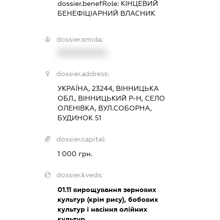
dossier.benefRole:
КІНЦЕВИЙ
БЕНЕФІЦІАРНИЙ ВЛАСНИК
dossier.smida:
XXXXXXXXXX
dossier.address:
УКРАЇНА, 23244, ВІННИЦЬКА
ОБЛ., ВІННИЦЬКИЙ Р-Н, СЕЛО
ОЛЕНІВКА, ВУЛ.СОБОРНА,
БУДИНОК 51
dossier.capital:
1 000 грн.
dossier.kveds:
01.11
вирощування зернових
культур (крім рису), бобових
культур і насіння олійних
культур