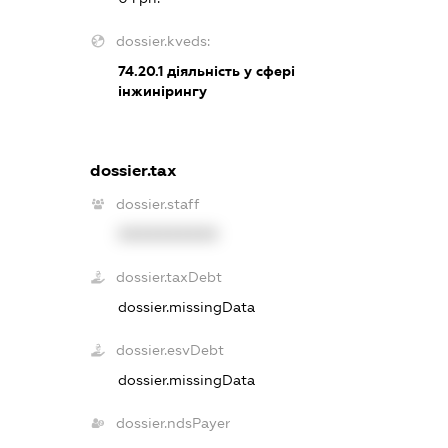
dossier.kveds:
74.20.1
діяльність у сфері
інжинірингу
dossier.tax
dossier.staff
XXXXXXXXXX
dossier.taxDebt
dossier.missingData
dossier.esvDebt
dossier.missingData
dossier.ndsPayer