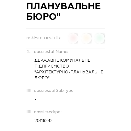
ПЛАНУВАЛЬНЕ
БЮРО"
riskFactors.title
0
0
0
dossier.fullName:
ДЕРЖАВНЕ КОМУНАЛЬНЕ
ПІДПРИЄМСТВО
"АРХІТЕКТУРНО-ПЛАНУВАЛЬНЕ
БЮРО"
dossier.opfSubType:
-
dossier.edrpo:
20116242