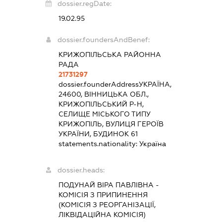
dossier.regDate:
19.02.95
dossier.foundersAndBenef:
КРИЖОПІЛЬСЬКА РАЙОННА
РАДА
21731297
dossier.founderAddress
УКРАЇНА,
24600, ВІННИЦЬКА ОБЛ.,
КРИЖОПІЛЬСЬКИЙ Р-Н,
СЕЛИЩЕ МІСЬКОГО ТИПУ
КРИЖОПІЛЬ, ВУЛИЦЯ ГЕРОЇВ
УКРАЇНИ, БУДИНОК 61
statements.nationality:
Україна
dossier.heads:
ПОДУНАЙ ВІРА ПАВЛІВНА
-
КОМІСІЯ З ПРИПИНЕННЯ
(КОМІСІЯ З РЕОРГАНІЗАЦІЇ,
ЛІКВІДАЦІЙНА КОМІСІЯ)