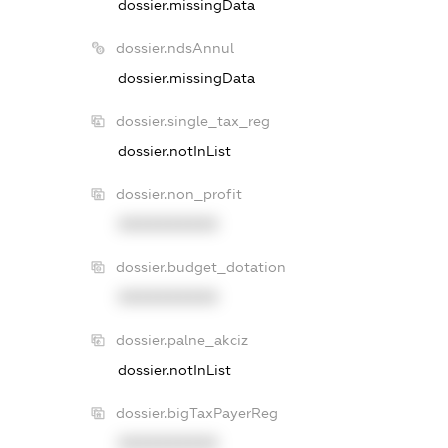
dossier.missingData
dossier.ndsAnnul
dossier.missingData
dossier.single_tax_reg
dossier.notInList
dossier.non_profit
XXXXXXXXXX
dossier.budget_dotation
XXXXXXXXXX
dossier.palne_akciz
dossier.notInList
dossier.bigTaxPayerReg
XXXXXXXXXX