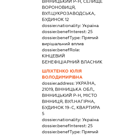
ВІННИЦЬКИЙ Р-Н, СЕЛИЩЕ
ВОРОНОВИЦЯ,
ВУЛ.ЦУКРОЗАВОДСЬКА,
БУДИНОК 12
dossier.nationality:
Україна
dossier.benefInterest:
25
dossier.benefType:
Прямий
вирішальний вплив
dossier.benefRole:
КІНЦЕВИЙ
БЕНЕФІЦІАРНИЙ ВЛАСНИК
ШЛІХТЕНКО ЮЛІЯ
ВОЛОДИМИРІВНА
dossier.address:
УКРАЇНА,
21019, ВІННИЦЬКА ОБЛ.,
ВІННИЦЬКИЙ Р-Н, МІСТО
ВІННИЦЯ, ВУЛ.НАГІРНА,
БУДИНОК 19-С, КВАРТИРА
5
dossier.nationality:
Україна
dossier.benefInterest:
25
dossier.benefType:
Прямий