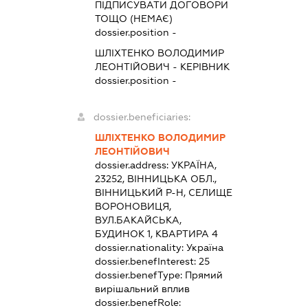
ПІДПИСУВАТИ ДОГОВОРИ
ТОЩО (НЕМАЄ)
dossier.position -
ШЛІХТЕНКО ВОЛОДИМИР
ЛЕОНТІЙОВИЧ
-
КЕРІВНИК
dossier.position -
dossier.beneficiaries:
ШЛІХТЕНКО ВОЛОДИМИР
ЛЕОНТІЙОВИЧ
dossier.address:
УКРАЇНА,
23252, ВІННИЦЬКА ОБЛ.,
ВІННИЦЬКИЙ Р-Н, СЕЛИЩЕ
ВОРОНОВИЦЯ,
ВУЛ.БАКАЙСЬКА,
БУДИНОК 1, КВАРТИРА 4
dossier.nationality:
Україна
dossier.benefInterest:
25
dossier.benefType:
Прямий
вирішальний вплив
dossier.benefRole: