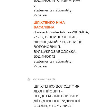
БУДИНОК 19-С, КВАРТИРА
5
statements.nationality:
Україна
ШЛІХТЕНКО НІНА
ВАСИЛІВНА
dossier.founderAddress
УКРАЇНА,
23252, ВІННИЦЬКА ОБЛ.,
ВІННИЦЬКИЙ Р-Н, СЕЛИЩЕ
ВОРОНОВИЦЯ,
ВУЛ.ЦУКРОЗАВОДСЬКА,
БУДИНОК 12
statements.nationality:
Україна
dossier.heads:
ШЛІХТЕНКО ВОЛОДИМИР
ЛЕОНТІЙОВИЧ
-
ПРЕДСТАВНИК
ВЧИНЯТИ
ДІЇ ВІД ІМЕНІ ЮРИДИЧНОЇ
ОСОБИ, У ТОМУ ЧИСЛІ