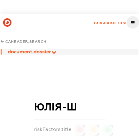
CAHEADER.GETTEST
CAHEADER.SEARCH
document.dossier
ЮЛІЯ-Ш
riskFactors.title
0
0
0