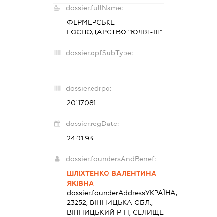
dossier.fullName:
ФЕРМЕРСЬКЕ
ГОСПОДАРСТВО "ЮЛІЯ-Ш"
dossier.opfSubType:
-
dossier.edrpo:
20117081
dossier.regDate:
24.01.93
dossier.foundersAndBenef:
ШЛІХТЕНКО ВАЛЕНТИНА
ЯКІВНА
dossier.founderAddress
УКРАЇНА,
23252, ВІННИЦЬКА ОБЛ.,
ВІННИЦЬКИЙ Р-Н, СЕЛИЩЕ