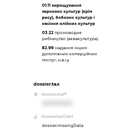
01.11
вирощування
зернових культур (крім
рису), бобових культур і
насіння олійних культур
03.22
прісноводне
рибництво (аквакультура)
82.99
надання інших
допоміжних комерційних
послуг, н.в.і.у.
dossier.tax
dossier.staff
XXXXXXXXXX
dossier.taxDebt
dossier.missingData