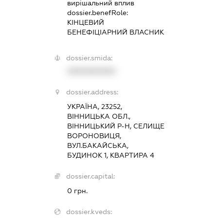
вирішальний вплив
dossier.benefRole:
КІНЦЕВИЙ
БЕНЕФІЦІАРНИЙ ВЛАСНИК
dossier.smida:
XXXXXXXXXX
dossier.address:
УКРАЇНА, 23252,
ВІННИЦЬКА ОБЛ.,
ВІННИЦЬКИЙ Р-Н, СЕЛИЩЕ
ВОРОНОВИЦЯ,
ВУЛ.БАКАЙСЬКА,
БУДИНОК 1, КВАРТИРА 4
dossier.capital:
0 грн.
dossier.kveds: