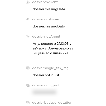
dossier.esvDebt
dossier.missingData
dossier.ndsPayer
dossier.missingData
dossier.ndsAnnul
Анульовано з 27.10.05 у
зв'язку з:
Анульовано за
iнiцiативою платника
.
dossier.single_tax_reg
dossier.notInList
dossier.non_profit
XXXXXXXXXX
dossier.budget_dotation