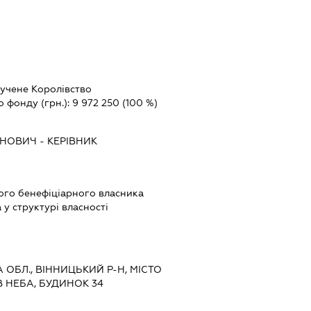
учене Королівство
о фонду (грн.):
9 972 250
(100 %)
АНОВИЧ
-
КЕРІВНИК
вого бенефіціарного власника
у структурі власності
А ОБЛ., ВІННИЦЬКИЙ Р-Н, МІСТО
В НЕБА, БУДИНОК 34