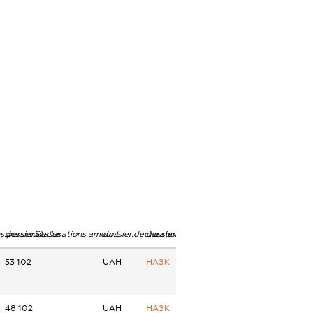
ns.personStatus
dossier.declarations.amount
dossier.declarations.currency
dossier.declarations.source
53 102
UAH
НАЗК
48 102
UAH
НАЗК