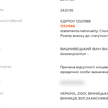
te:
24.01.95
dersAndBenef:
ЄДРПОУ 12521988
12521988
statements.nationality:
Спол
Розмір внеску до статутног
:
ВИШНИВЕЦЬКИЙ ІВАН ІВ
dossier.position -
ciaries:
Причина відсутності кінце
юридичної особи зазначена 
:
XXXXXXXXXX
ss:
УКРАЇНА, 21001, ВІННИЦЬК
ВІННИЦЯ, ВУЛ.ЗАХИСНИКІ