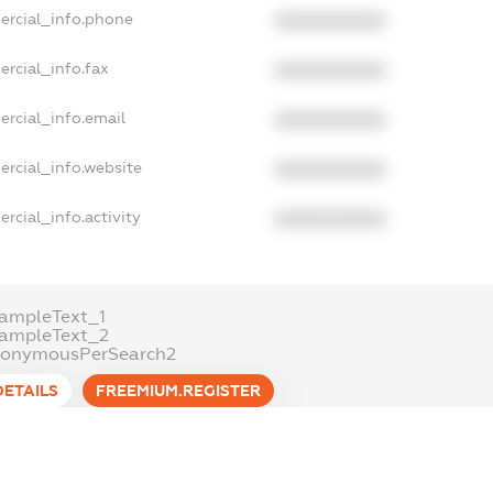
ercial_info.phone
XXXXXXXXXX
rcial_info.fax
XXXXXXXXXX
ercial_info.email
XXXXXXXXXX
ercial_info.website
XXXXXXXXXX
rcial_info.activity
XXXXXXXXXX
ampleText_1
xampleText_2
nonymousPerSearch2
DETAILS
FREEMIUM.REGISTER