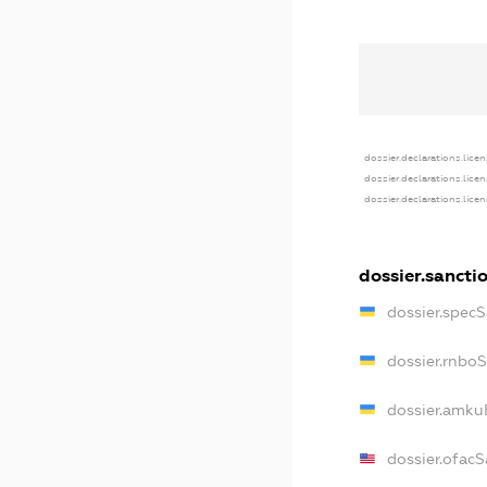
dossier.declarations.lice
dossier.declarations.lice
dossier.declarations.lice
dossier.sancti
dossier.spec
dossier.rnbo
dossier.amku
dossier.ofac