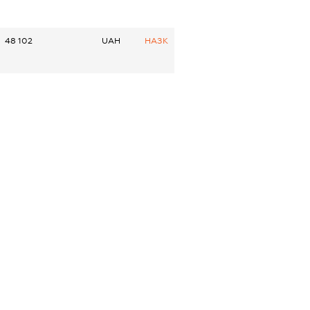
48 102
UAH
НАЗК