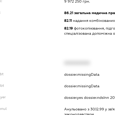
l:
9 972 250 грн.
:
86.21
загальна медична пра
82.11
надання комбінованих 
82.19
фотокопіювання, підго
спеціалізована допоміжна о
XXXXXXXXXX
bt
dossier.missingData
ebt
dossier.missingData
ayer
dossier.yes
dossier.ndsInn 2
nnul
Анульовано з 30.12.99 у зв'я
законодавством