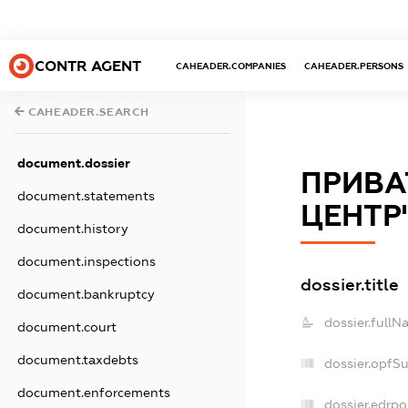
CONTR AGENT
CAHEADER.COMPANIES
CAHEADER.PERSONS
CAHEADER.SEARCH
document.dossier
ПРИВА
document.statements
ЦЕНТР
document.history
document.inspections
dossier.title
document.bankruptcy
dossier.fullN
document.court
document.taxdebts
dossier.opfS
document.enforcements
dossier.edrpo