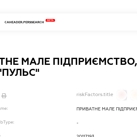
BETA
CAHEADER.PERSSEARCH
ТНЕ МАЛЕ ПІДПРИЄМСТВО
"ПУЛЬС"
riskFactors.title
0
ame:
ПРИВАТНЕ МАЛЕ ПІДПРИЄ
ubType:
-
:
20117193