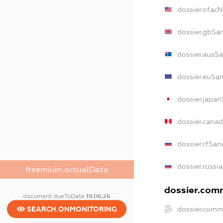
dossier.ofac
dossier.gbSa
dossier.ausS
dossier.euSa
dossier.japa
dossier.cana
dossier.rfSan
dossier.russi
freemium.actualData
dossier.comm
document.dueToDate
19.06.26
dossier.comm
SEARCH.ONMONITORING