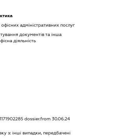
ктика
офісних адміністративних послуг
тування документів та інша
фісна діяльність
01171902285
dossier.from 30.06.24
зку з:
iншi випадки, передбаченi