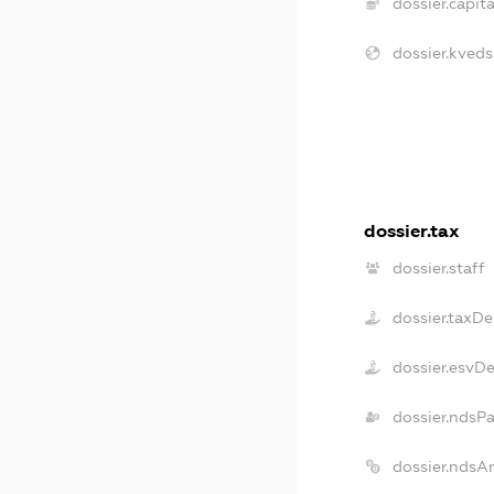
dossier.capita
dossier.kveds
dossier.tax
dossier.staff
dossier.taxDe
dossier.esvD
dossier.ndsP
dossier.ndsA