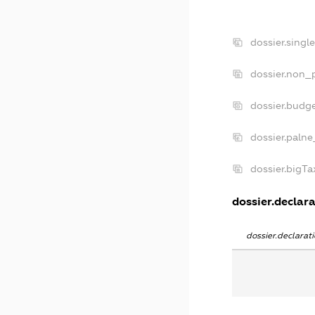
dossier.singl
dossier.non_p
dossier.budg
dossier.palne
dossier.bigT
dossier.declara
dossier.declara