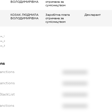
ВОЛОДИМИРІВНА
отримана за
сумісництвом
КОЗАК ЛЮДМИЛА
Заробітна плата
Декларант
ВОЛОДИМИРІВНА
отримана за
сумісництвом
nse_1
nse_2
nse_3
ons
Sanctions
XXXXXXXXXX
Sanctions
XXXXXXXXXX
BlackList
XXXXXXXXXX
Sanctions
XXXXXXXXXX