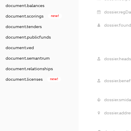
document.balances
dossier.regDa
document.scorings
new!
dossier.foun
document.tenders
document.publicfunds
document.ved
document.semantrum
dossier.heads
document.relationships
document.licenses
new!
dossier.benefi
dossier.smida
dossier.addre