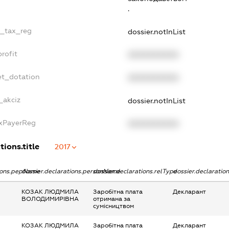
.
e_tax_reg
dossier.notInList
rofit
XXXXXXXXXX
et_dotation
XXXXXXXXXX
_akciz
dossier.notInList
axPayerReg
XXXXXXXXXX
tions.title
2017
tions.pepName
dossier.declarations.personName
dossier.declarations.relType
dossier.declaratio
КОЗАК ЛЮДМИЛА
Заробітна плата
Декларант
ВОЛОДИМИРІВНА
отримана за
сумісництвом
КОЗАК ЛЮДМИЛА
Заробітна плата
Декларант