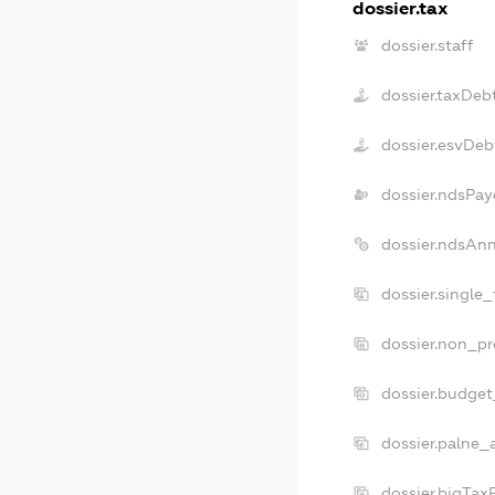
dossier.tax
dossier.staff
dossier.taxDeb
dossier.esvDeb
dossier.ndsPay
dossier.ndsAn
dossier.single
dossier.non_pr
dossier.budge
dossier.palne_
dossier.bigTa