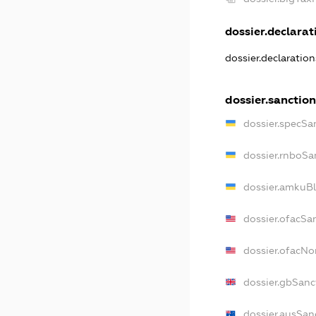
dossier.declarati
dossier.declaratio
dossier.sanction
dossier.specSa
dossier.rnboSa
dossier.amkuBl
dossier.ofacSa
dossier.ofacN
dossier.gbSanc
dossier.ausSan