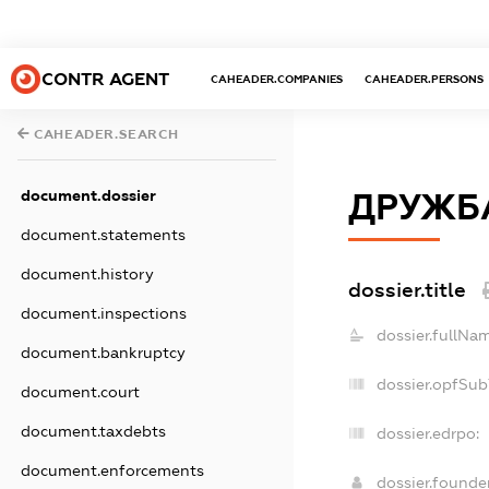
CONTR AGENT
CAHEADER.COMPANIES
CAHEADER.PERSONS
CAHEADER.SEARCH
document.dossier
ДРУЖБА
document.statements
document.history
dossier.title
document.inspections
dossier.fullNa
document.bankruptcy
dossier.opfSub
document.court
document.taxdebts
dossier.edrpo:
document.enforcements
dossier.found