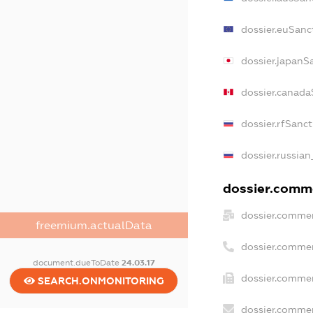
dossier.euSanc
dossier.japanS
dossier.canada
dossier.rfSanc
dossier.russian
dossier.comme
dossier.commer
freemium.actualData
dossier.commer
document.dueToDate
24.03.17
dossier.commer
SEARCH.ONMONITORING
dossier.commer