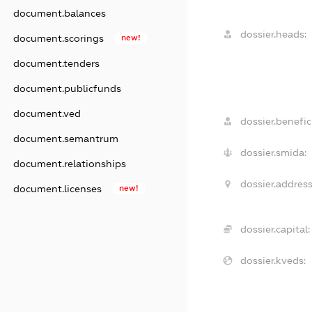
document.balances
dossier.heads:
document.scorings
new!
document.tenders
document.publicfunds
document.ved
dossier.benefici
document.semantrum
dossier.smida:
document.relationships
dossier.address
document.licenses
new!
dossier.capital:
dossier.kveds: