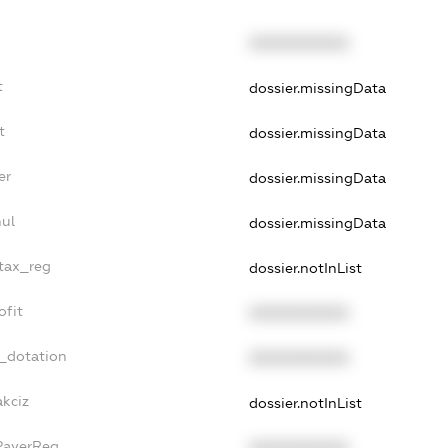
XXXXXXXXXX
t
dossier.missingData
t
dossier.missingData
er
dossier.missingData
nul
dossier.missingData
_tax_reg
dossier.notInList
ofit
XXXXXXXXXX
t_dotation
XXXXXXXXXX
akciz
dossier.notInList
xPayerReg