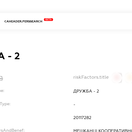
BETA
CAHEADER.PERSSEARCH
 - 2
riskFactors.title
0
0
me:
ДРУЖБА - 2
Type:
-
20117282
ersAndBenef:
МЕШКАНЦІ КООПЕРАТИВН