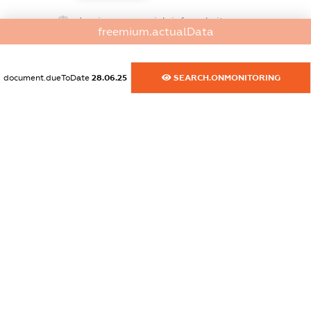
dossier.commercial_info.website
freemium.actualData
XXXXXXXXXX
dossier.commercial_info.activity
document.dueToDate
28.06.25
SEARCH.ONMONITORING
XXXXXXXXXX
freemium.exampleText_1
freemium.exampleText_2
freemium.anonymousPerSearch2
FREEMIUM.DETAILS
FREEMIUM.REGISTER