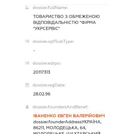
dossier.fullName:
ТОВАРИСТВО З ОБМЕЖЕНОЮ
ВІДПОВІДАЛЬНІСТЮ "ФІРМА
"УКРСЕРВІС"
dossier.opfSubType:
-
dossier.edrpo:
20117313
dossier.regDate:
28.02.96
dossier.foundersAndBenef:
ІВАНЕНКО ЄВГЕН ВАЛЕРІЙОВИЧ
dossier.founderAddress
УКРАЇНА,
86211, МОЛОДЕЦЬКА, 64,
МОЛОДЕЦЬКЕ, ШАХТАРСЬКИЙ,