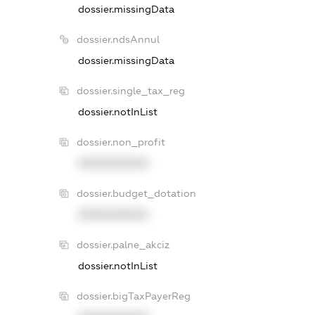
dossier.missingData
dossier.ndsAnnul
dossier.missingData
dossier.single_tax_reg
dossier.notInList
dossier.non_profit
XXXXXXXXXX
dossier.budget_dotation
XXXXXXXXXX
dossier.palne_akciz
dossier.notInList
dossier.bigTaxPayerReg