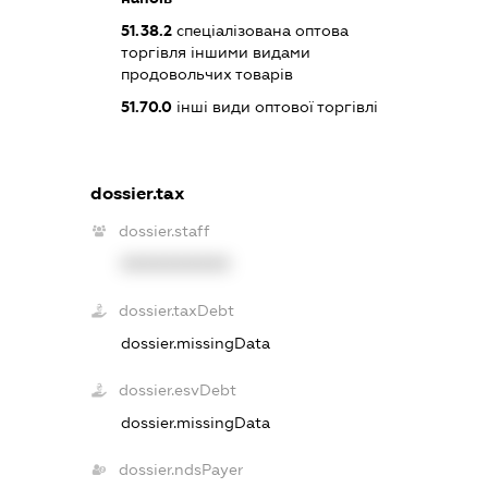
51.38.2
спеціалізована оптова
торгівля іншими видами
продовольчих товарів
51.70.0
інші види оптової торгівлі
dossier.tax
dossier.staff
XXXXXXXXXX
dossier.taxDebt
dossier.missingData
dossier.esvDebt
dossier.missingData
dossier.ndsPayer