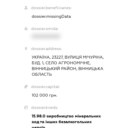
dossier.beneficiaries:
dossier.missingData
dossier.smida:
XXXXXXXXXX
dossier.address:
УКРАЇНА, 23227, ВУЛИЦЯ МІЧУРІНА,
БУД. 1, СЕЛО АГРОНОМІЧНЕ,
ВІННИЦЬКИЙ РАЙОН, ВІННИЦЬКА
ОБЛАСТЬ
dossier.capital:
102 000 грн.
dossier.kveds:
15.98.0
виробництво мінеральних
вод та інших безалкогольних
напоїв