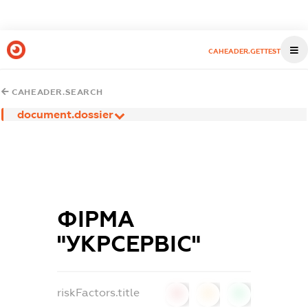
CAHEADER.GETTEST
CAHEADER.SEARCH
document.dossier
ФІРМА
"УКРСЕРВІС"
riskFactors.title
0
0
0