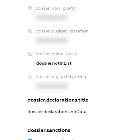
dossier.non_profit
XXXXXXXXXX
dossier.budget_dotation
XXXXXXXXXX
dossier.palne_akciz
dossier.notInList
dossier.bigTaxPayerReg
XXXXXXXXXX
dossier.declarations.title
dossier.declarations.noData
dossier.sanctions