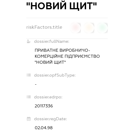
"НОВИЙ ЩИТ"
riskFactors.title
0
0
0
dossier.fullName:
ПРИВАТНЕ ВИРОБНИЧО-
КОМЕРЦІЙНЕ ПІДПРИЄМСТВО
"НОВИЙ ЩИТ"
dossier.opfSubType:
-
dossier.edrpo:
20117336
dossier.regDate:
02.04.98