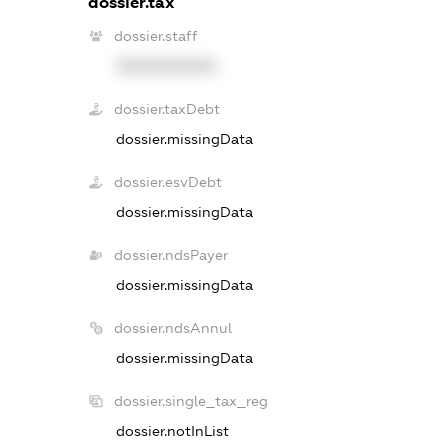
dossier.tax
dossier.staff
XXXXXXXXXX
dossier.taxDebt
dossier.missingData
dossier.esvDebt
dossier.missingData
dossier.ndsPayer
dossier.missingData
dossier.ndsAnnul
dossier.missingData
dossier.single_tax_reg
dossier.notInList