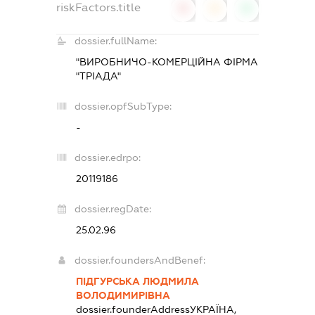
riskFactors.title
0
0
0
dossier.fullName:
"ВИРОБНИЧО-КОМЕРЦІЙНА ФІРМА
"ТРІАДА"
dossier.opfSubType:
-
dossier.edrpo:
20119186
dossier.regDate:
25.02.96
dossier.foundersAndBenef:
ПІДГУРСЬКА ЛЮДМИЛА
ВОЛОДИМИРІВНА
dossier.founderAddress
УКРАЇНА,