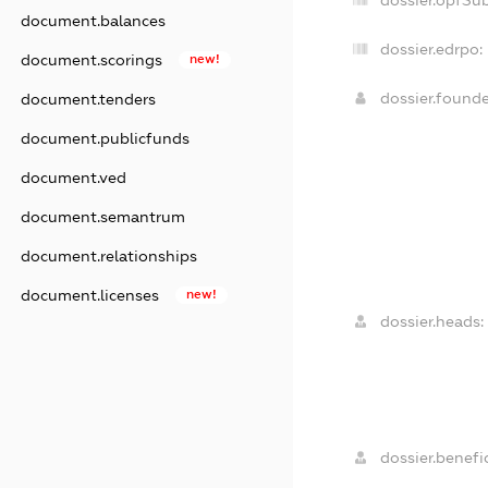
dossier.opfSu
document.balances
dossier.edrpo:
document.scorings
new!
dossier.found
document.tenders
document.publicfunds
document.ved
document.semantrum
document.relationships
document.licenses
new!
dossier.heads:
dossier.benefic