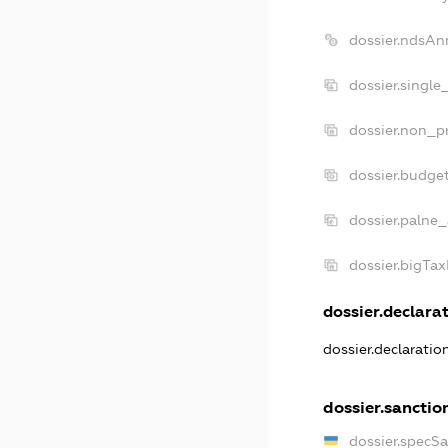
dossier.ndsAn
dossier.single
dossier.non_pr
dossier.budge
dossier.palne_
dossier.bigTa
dossier.declarat
dossier.declarati
dossier.sanctio
dossier.specS