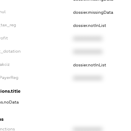
nul
dossier.missingData
_tax_reg
dossier.notInList
ofit
XXXXXXXXXX
t_dotation
XXXXXXXXXX
akciz
dossier.notInList
xPayerReg
XXXXXXXXXX
ions.title
ons.noData
ns
anctions
XXXXXXXXXX