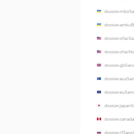
dossier.rnboS
dossier.amkuB
dossier.ofacS
dossier.ofacN
dossier.gbSan
dossier.ausSa
dossier.euSan
dossier.japan
dossier.canad
dossier.rfSanc