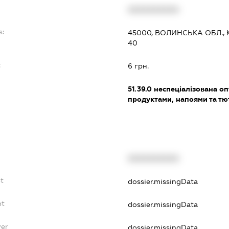
XXXXXXXXXX
s:
45000, ВОЛИНСЬКА ОБЛ., 
40
:
6 грн.
51.39.0
неспеціалізована оп
продуктами, напоями та т
XXXXXXXXXX
bt
dossier.missingData
bt
dossier.missingData
yer
dossier.missingData