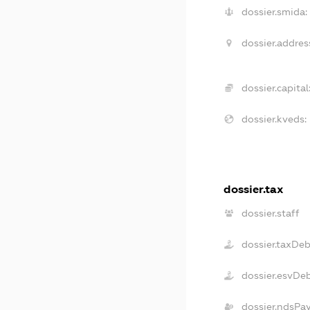
dossier.smida:
dossier.addres
dossier.capital
dossier.kveds:
dossier.tax
dossier.staff
dossier.taxDe
dossier.esvDe
dossier.ndsPa