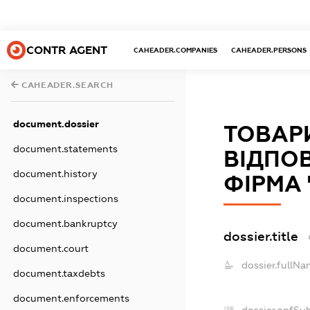
CONTR AGENT
CAHEADER.COMPANIES
CAHEADER.PERSONS
CAHEADER.SEARCH
document.dossier
ТОВАР
document.statements
ВІДПО
document.history
ФІРМА
document.inspections
document.bankruptcy
dossier.title
document.court
dossier.fullNa
document.taxdebts
document.enforcements