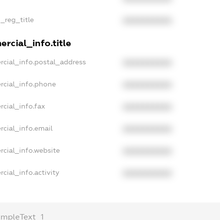
n_reg_title
XXXXXXXXXX
rcial_info.title
rcial_info.postal_address
XXXXXXXXXX
rcial_info.phone
XXXXXXXXXX
rcial_info.fax
XXXXXXXXXX
rcial_info.email
XXXXXXXXXX
rcial_info.website
XXXXXXXXXX
cial_info.activity
XXXXXXXXXX
ampleText_1