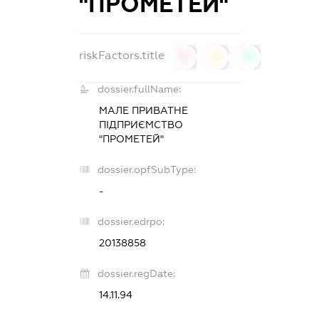
"ПРОМЕТЕЙ"
riskFactors.title
0
0
0
dossier.fullName:
МАЛЕ ПРИВАТНЕ
ПІДПРИЄМСТВО
"ПРОМЕТЕЙ"
dossier.opfSubType:
-
dossier.edrpo:
20138858
dossier.regDate:
14.11.94