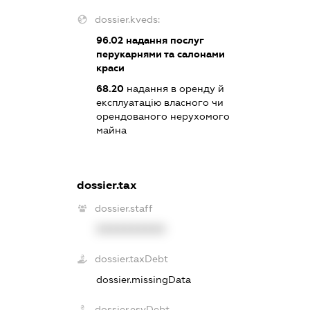
dossier.kveds:
96.02
надання послуг
перукарнями та салонами
краси
68.20
надання в оренду й
експлуатацію власного чи
орендованого нерухомого
майна
dossier.tax
dossier.staff
XXXXXXXXXX
dossier.taxDebt
dossier.missingData
dossier.esvDebt