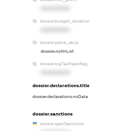
XXXXXXXXXX
dossier.budget_dotation
XXXXXXXXXX
dossier.palne_akciz
dossier.notInList
dossier.bigTaxPayerReg
XXXXXXXXXX
dossier.declarations.title
dossier.declarations.noData
dossier.sanctions
dossier.specSanctions