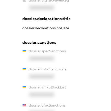
dossier.bigTaxPayerReg
XXXXXXXXXX
dossier.declarations.title
dossier.declarations.noData
dossier.sanctions
dossier.specSanctions
XXXXXXXXXX
dossier.rnboSanctions
XXXXXXXXXX
dossier.amkuBlackList
XXXXXXXXXX
dossier.ofacSanctions