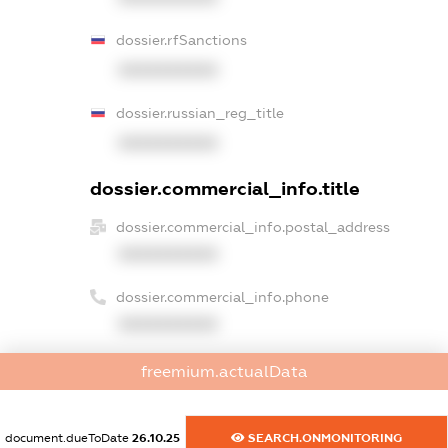
dossier.rfSanctions
XXXXXXXXXX
dossier.russian_reg_title
XXXXXXXXXX
dossier.commercial_info.title
dossier.commercial_info.postal_address
XXXXXXXXXX
dossier.commercial_info.phone
XXXXXXXXXX
dossier.commercial_info.fax
freemium.actualData
XXXXXXXXXX
dossier.commercial_info.email
document.dueToDate
26.10.25
SEARCH.ONMONITORING