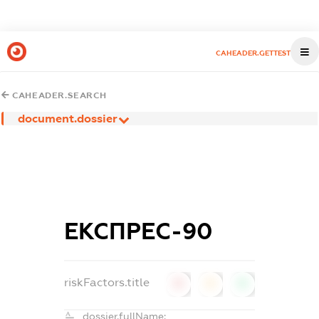
CAHEADER.GETTEST
CAHEADER.SEARCH
document.dossier
ЕКСПРЕС-90
riskFactors.title
0
0
0
dossier.fullName: