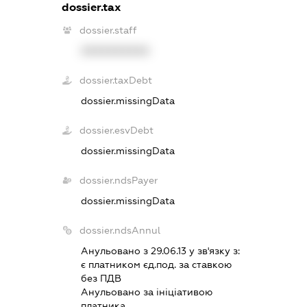
dossier.tax
dossier.staff
XXXXXXXXXX
dossier.taxDebt
dossier.missingData
dossier.esvDebt
dossier.missingData
dossier.ndsPayer
dossier.missingData
dossier.ndsAnnul
Анульовано з 29.06.13 у зв'язку з:
є платником єд.под. за ставкою
без ПДВ
Анульовано за iнiцiативою
платника.