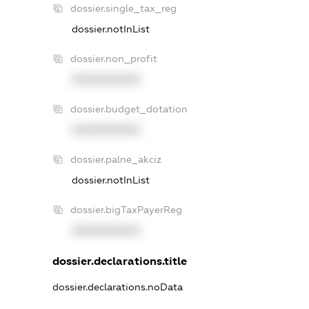
dossier.single_tax_reg
dossier.notInList
dossier.non_profit
XXXXXXXXXX
dossier.budget_dotation
XXXXXXXXXX
dossier.palne_akciz
dossier.notInList
dossier.bigTaxPayerReg
XXXXXXXXXX
dossier.declarations.title
dossier.declarations.noData