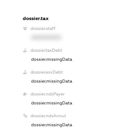
dossier.tax
dossier.staff
XXXXXXXXXX
dossier.taxDebt
dossier.missingData
dossier.esvDebt
dossier.missingData
dossier.ndsPayer
dossier.missingData
dossier.ndsAnnul
dossier.missingData