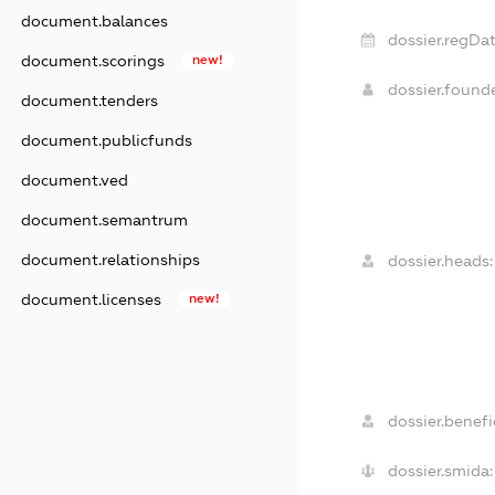
document.balances
dossier.regDat
document.scorings
new!
dossier.foun
document.tenders
document.publicfunds
document.ved
document.semantrum
document.relationships
dossier.heads:
document.licenses
new!
dossier.benefic
dossier.smida: