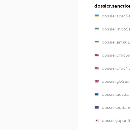
dossier.sanctio
dossier.specS
dossier.rnboS
dossier.amkuB
dossier.ofacS
dossier.ofac
dossier.gbSan
dossier.ausSa
dossier.euSan
dossier.japan