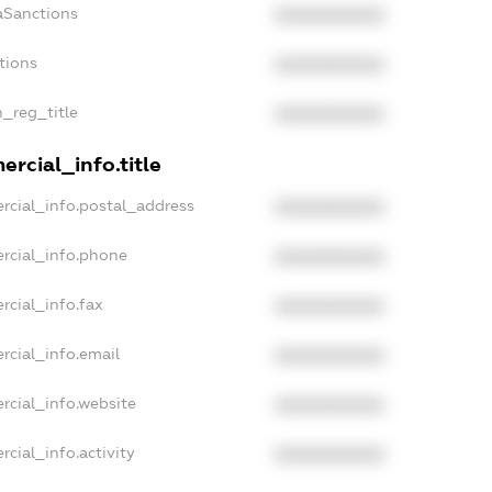
aSanctions
XXXXXXXXXX
tions
XXXXXXXXXX
n_reg_title
XXXXXXXXXX
rcial_info.title
rcial_info.postal_address
XXXXXXXXXX
rcial_info.phone
XXXXXXXXXX
rcial_info.fax
XXXXXXXXXX
rcial_info.email
XXXXXXXXXX
rcial_info.website
XXXXXXXXXX
cial_info.activity
XXXXXXXXXX