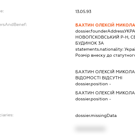
e:
13.05.93
dersAndBenef:
БАХТИН ОЛЕКСІЙ МИКОЛ
dossier.founderAddress
УКРА
НОВОПСКОВСЬКИЙ Р-Н, СЕ
БУДИНОК 3А
statements.nationality:
Укра
Розмір внеску до статутног
БАХТИН ОЛЕКСІЙ МИКОЛ
ВІДОМОСТІ ВІДСУТНІ
dossier.position -
БАХТИН ОЛЕКСІЙ МИКОЛ
dossier.position -
iaries:
dossier.missingData
XXXXXXXXXX