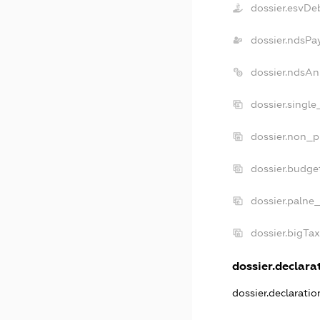
dossier.esvDe
dossier.ndsPa
dossier.ndsAn
dossier.singl
dossier.non_p
dossier.budge
dossier.palne
dossier.bigTa
dossier.declarat
dossier.declarati