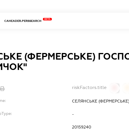
BETA
CAHEADER.PERSSEARCH
СЬКЕ (ФЕРМЕРСЬКЕ) ГОС
ИЧОК"
riskFactors.title
0
me:
СЕЛЯНСЬКЕ (ФЕРМЕРСЬКЕ
bType:
-
20159240