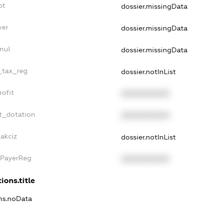
bt
dossier.missingData
yer
dossier.missingData
nul
dossier.missingData
e_tax_reg
dossier.notInList
rofit
XXXXXXXXXX
t_dotation
XXXXXXXXXX
_akciz
dossier.notInList
xPayerReg
XXXXXXXXXX
ions.title
ons.noData