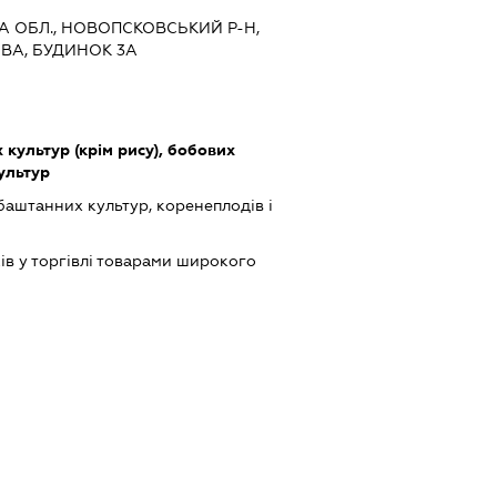
КА ОБЛ., НОВОПСКОВСЬКИЙ Р-Н,
ОВА, БУДИНОК 3А
культур (крім рису), бобових
культур
баштанних культур, коренеплодів і
ів у торгівлі товарами широкого