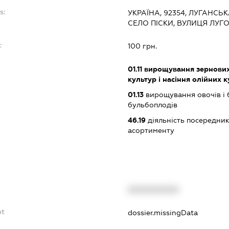
s:
УКРАЇНА, 92354, ЛУГАНСЬ
СЕЛО ПІСКИ, ВУЛИЦЯ ЛУГ
:
100 грн.
01.11
вирощування зернових 
культур і насіння олійних 
01.13
вирощування овочів і 
бульбоплодів
46.19
діяльність посередник
асортименту
XXXXXXXXXX
bt
dossier.missingData