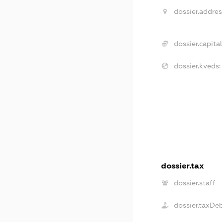
dossier.addres
dossier.capital
dossier.kveds:
dossier.tax
dossier.staff
dossier.taxDe