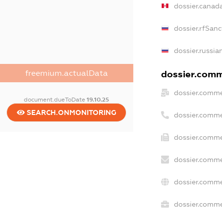
dossier.canad
dossier.rfSanc
dossier.russia
freemium.actualData
dossier.comme
dossier.comme
document.dueToDate
19.10.25
SEARCH.ONMONITORING
dossier.comme
dossier.comme
dossier.comme
dossier.comme
dossier.commer