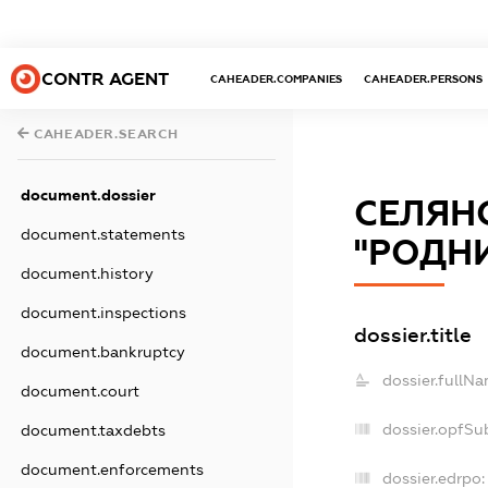
CONTR AGENT
CAHEADER.COMPANIES
CAHEADER.PERSONS
CAHEADER.SEARCH
document.dossier
СЕЛЯН
document.statements
"РОДН
document.history
document.inspections
dossier.title
document.bankruptcy
dossier.fullNa
document.court
dossier.opfSu
document.taxdebts
document.enforcements
dossier.edrpo: