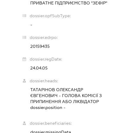
ПРИВАТНЕ ПІДПРИЄМСТВО "ЗЕФІР"
dossier.opfSubType:
-
dossier.edrpo:
20159435
dossier.regDate:
24.04.05
dossier.heads:
ТАТАРІНОВ ОЛЕКСАНДР
ЄВГЕНОВИЧ
-
ГОЛОВА КОМІСІЇ З
ПРИПИНЕННЯ АБО ЛІКВІДАТОР
dossier.position -
dossier.beneficiaries:
dossier.missingData