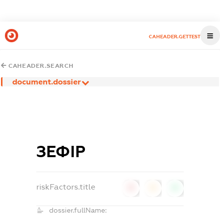
CAHEADER.GETTEST
CAHEADER.SEARCH
document.dossier
ЗЕФІР
riskFactors.title
0
0
0
dossier.fullName: