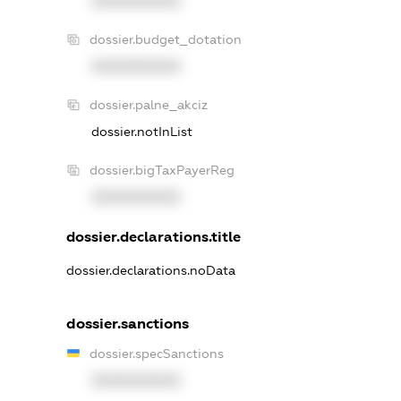
XXXXXXXXXX
dossier.budget_dotation
XXXXXXXXXX
dossier.palne_akciz
dossier.notInList
dossier.bigTaxPayerReg
XXXXXXXXXX
dossier.declarations.title
dossier.declarations.noData
dossier.sanctions
dossier.specSanctions
XXXXXXXXXX