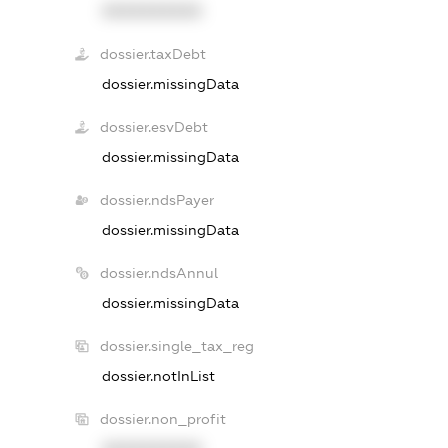
XXXXXXXXXX
dossier.taxDebt
dossier.missingData
dossier.esvDebt
dossier.missingData
dossier.ndsPayer
dossier.missingData
dossier.ndsAnnul
dossier.missingData
dossier.single_tax_reg
dossier.notInList
dossier.non_profit