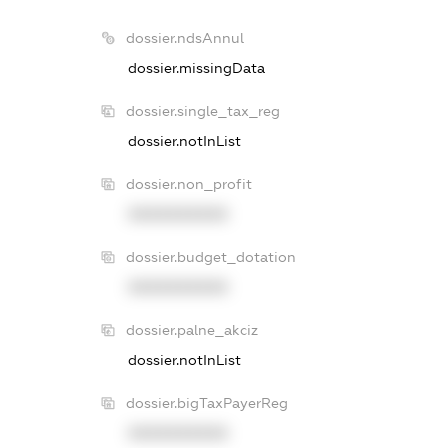
dossier.ndsAnnul
dossier.missingData
dossier.single_tax_reg
dossier.notInList
dossier.non_profit
XXXXXXXXXX
dossier.budget_dotation
XXXXXXXXXX
dossier.palne_akciz
dossier.notInList
dossier.bigTaxPayerReg
XXXXXXXXXX