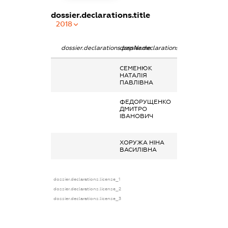
dossier.declarations.title
2018
dossier.declarations.pepName
dossier.declarations.personName
dossier.declarat
СЕМЕНЮК
Інше, матеріаль
НАТАЛІЯ
допомога
ПАВЛІВНА
ФЕДОРУЩЕНКО
Заробітна плата
ДМИТРО
отримана за
ІВАНОВИЧ
основним місце
роботи
ХОРУЖА НІНА
Дохід від надан
ВАСИЛІВНА
майна в оренду
dossier.declarations.license_1
dossier.declarations.license_2
dossier.declarations.license_3