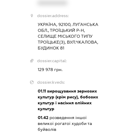
XXXXXXXXXX
dossier.address:
УКРАЇНА, 92100, ЛУГАНСЬКА
ОБЛ., ТРОЇЦЬКИЙ Р-Н,
СЕЛИЩЕ МІСЬКОГО ТИПУ
ТРОЇЦЬКЕ(З), ВУЛ.ЧКАЛОВА,
БУДИНОК 81
dossier.capital:
129 978 грн.
dossier.kveds:
01.11
вирощування зернових
культур (крім рису), бобових
культур і насіння олійних
культур
01.42
розведення іншої
великої рогатої худоби та
буйволів