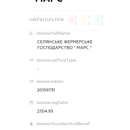
riskFactors.title
0
0
0
dossier.fullName:
СЕЛЯНСЬКЕ ФЕРМЕРСЬКЕ
ГОСПОДАРСТВО " МАРС "
dossier.opfSubType:
-
dossier.edrpo:
20159731
dossier.regDate:
27.04.93
dossier.foundersAndBenef: