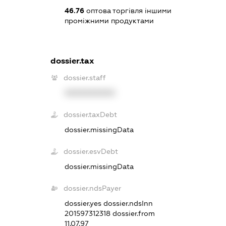
46.76
оптова торгівля іншими
проміжними продуктами
dossier.tax
dossier.staff
XXXXXXXXXX
dossier.taxDebt
dossier.missingData
dossier.esvDebt
dossier.missingData
dossier.ndsPayer
dossier.yes
dossier.ndsInn
201597312318
dossier.from
11.07.97