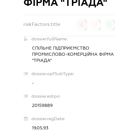
ФІРМА "ТРІАДА"
riskFactors.title
0
0
0
dossier.fullName:
СПІЛЬНЕ ПІДПРИЄМСТВО
ПРОМИСЛОВО-КОМЕРЦІЙНА ФІРМА
"ТРІАДА"
dossier.opfSubType:
-
dossier.edrpo:
20159889
dossier.regDate:
19.05.93