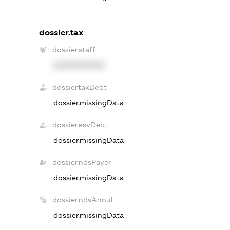
dossier.tax
dossier.staff
XXXXXXXXXX
dossier.taxDebt
dossier.missingData
dossier.esvDebt
dossier.missingData
dossier.ndsPayer
dossier.missingData
dossier.ndsAnnul
dossier.missingData