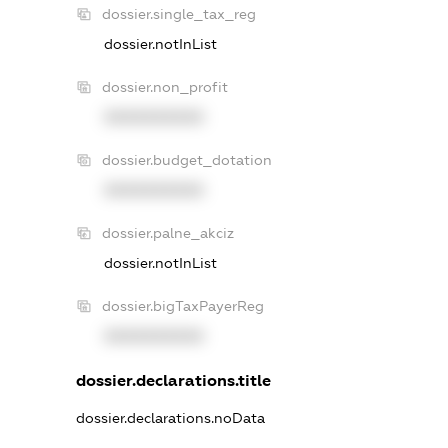
dossier.single_tax_reg
dossier.notInList
dossier.non_profit
XXXXXXXXXX
dossier.budget_dotation
XXXXXXXXXX
dossier.palne_akciz
dossier.notInList
dossier.bigTaxPayerReg
XXXXXXXXXX
dossier.declarations.title
dossier.declarations.noData