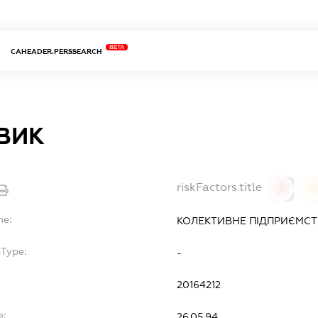
BETA
CAHEADER.PERSSEARCH
ВИК
riskFactors.title
0
0
me:
КОЛЕКТИВНЕ ПІДПРИЄМСТ
bType:
-
20164212
e:
26.05.94