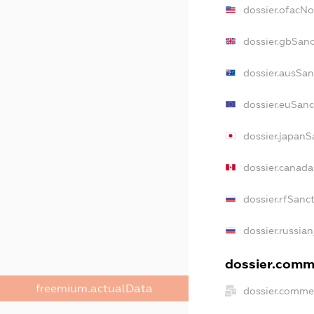
dossier.ofacN
dossier.gbSan
dossier.ausSan
dossier.euSanc
dossier.japanS
dossier.canad
dossier.rfSanc
dossier.russian
dossier.comme
freemium.actualData
dossier.comme