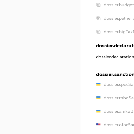
dossier.budge
dossier.palne_
dossier.bigTa
dossier.declarat
dossier.declaratio
dossier.sanctio
dossier.specSa
dossier.rnboSa
dossier.amkuBl
dossier.ofacSa