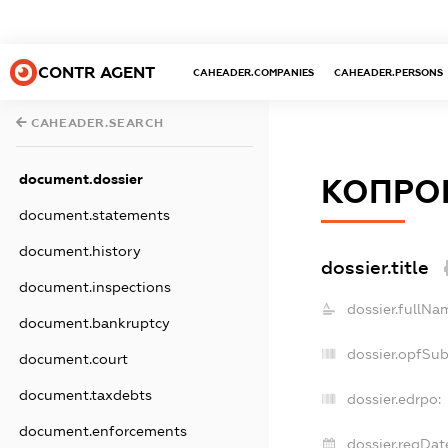
CONTR AGENT
CAHEADER.COMPANIES
CAHEADER.PERSONS
CAHEADER.SEARCH
document.dossier
КОПРО
document.statements
document.history
dossier.title
document.inspections
dossier.fullNa
document.bankruptcy
dossier.opfSu
document.court
document.taxdebts
dossier.edrpo:
document.enforcements
dossier.regDat