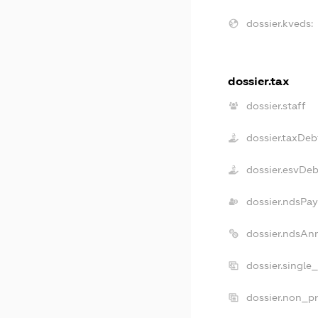
dossier.kveds:
dossier.tax
dossier.staff
dossier.taxDeb
dossier.esvDeb
dossier.ndsPay
dossier.ndsAn
dossier.single
dossier.non_pr