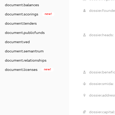
document.balances
dossier.found
document.scorings
new!
document.tenders
document.publicfunds
dossier.heads:
document.ved
document.semantrum
document.relationships
document.licenses
new!
dossier.benefic
dossier.smida:
dossier.address
dossier.capital: