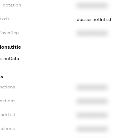
t_dotation
XXXXXXXXXX
akciz
dossier.notInList
xPayerReg
XXXXXXXXXX
ions.title
ns.noData
ns
nctions
XXXXXXXXXX
nctions
XXXXXXXXXX
ackList
XXXXXXXXXX
nctions
XXXXXXXXXX