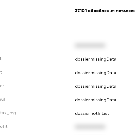
37.10.1
оброблення металевих
XXXXXXXXXX
t
dossier.missingData
t
dossier.missingData
er
dossier.missingData
nul
dossier.missingData
_tax_reg
dossier.notInList
ofit
XXXXXXXXXX