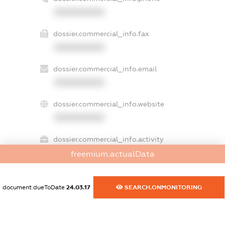
XXXXXXXXXX
dossier.commercial_info.fax
XXXXXXXXXX
dossier.commercial_info.email
XXXXXXXXXX
dossier.commercial_info.website
XXXXXXXXXX
dossier.commercial_info.activity
XXXXXXXXXX
freemium.actualData
document.dueToDate
24.03.17
SEARCH.ONMONITORING
freemium.exampleText_1
freemium.exampleText_2
freemium.anonymousPerSearch2