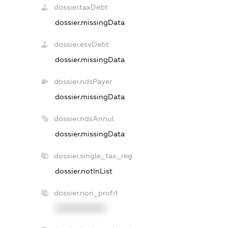
dossier.taxDebt
dossier.missingData
dossier.esvDebt
dossier.missingData
dossier.ndsPayer
dossier.missingData
dossier.ndsAnnul
dossier.missingData
dossier.single_tax_reg
dossier.notInList
dossier.non_profit
XXXXXXXXXX