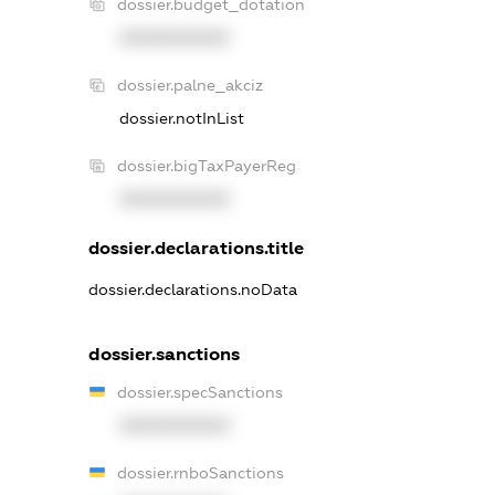
dossier.budget_dotation
XXXXXXXXXX
dossier.palne_akciz
dossier.notInList
dossier.bigTaxPayerReg
XXXXXXXXXX
dossier.declarations.title
dossier.declarations.noData
dossier.sanctions
dossier.specSanctions
XXXXXXXXXX
dossier.rnboSanctions