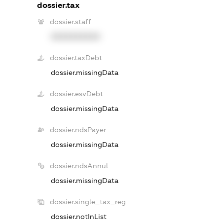
dossier.tax
dossier.staff
XXXXXXXXXX
dossier.taxDebt
dossier.missingData
dossier.esvDebt
dossier.missingData
dossier.ndsPayer
dossier.missingData
dossier.ndsAnnul
dossier.missingData
dossier.single_tax_reg
dossier.notInList