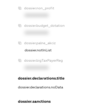
dossier.non_profit
XXXXXXXXXX
dossier.budget_dotation
XXXXXXXXXX
dossier.palne_akciz
dossier.notInList
dossier.bigTaxPayerReg
XXXXXXXXXX
dossier.declarations.title
dossier.declarations.noData
dossier.sanctions