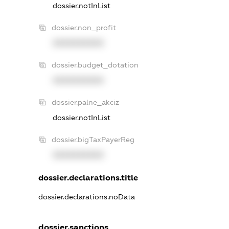
dossier.notInList
dossier.non_profit
XXXXXXXXXX
dossier.budget_dotation
XXXXXXXXXX
dossier.palne_akciz
dossier.notInList
dossier.bigTaxPayerReg
XXXXXXXXXX
dossier.declarations.title
dossier.declarations.noData
dossier.sanctions