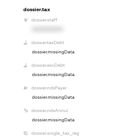
dossier.tax
dossier.staff
XXXXXXXXXX
dossier.taxDebt
dossier.missingData
dossier.esvDebt
dossier.missingData
dossier.ndsPayer
dossier.missingData
dossier.ndsAnnul
dossier.missingData
dossier.single_tax_reg