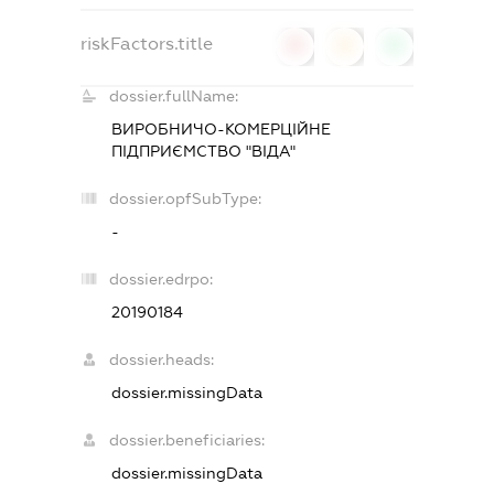
riskFactors.title
0
0
0
dossier.fullName:
ВИРОБНИЧО-КОМЕРЦІЙНЕ
ПІДПРИЄМСТВО "ВІДА"
dossier.opfSubType:
-
dossier.edrpo:
20190184
dossier.heads:
dossier.missingData
dossier.beneficiaries:
dossier.missingData