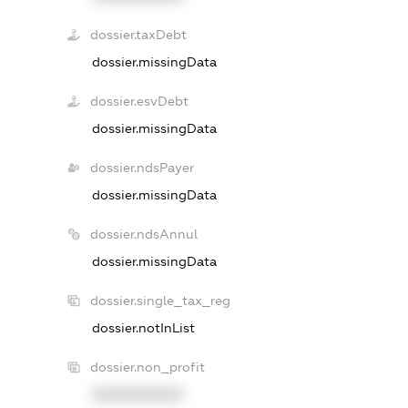
dossier.taxDebt
dossier.missingData
dossier.esvDebt
dossier.missingData
dossier.ndsPayer
dossier.missingData
dossier.ndsAnnul
dossier.missingData
dossier.single_tax_reg
dossier.notInList
dossier.non_profit
XXXXXXXXXX