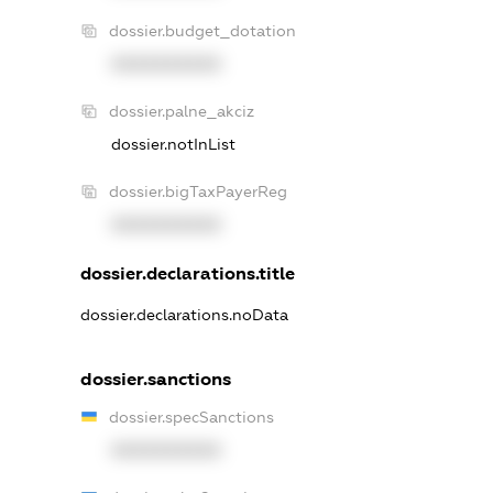
dossier.budget_dotation
XXXXXXXXXX
dossier.palne_akciz
dossier.notInList
dossier.bigTaxPayerReg
XXXXXXXXXX
dossier.declarations.title
dossier.declarations.noData
dossier.sanctions
dossier.specSanctions
XXXXXXXXXX