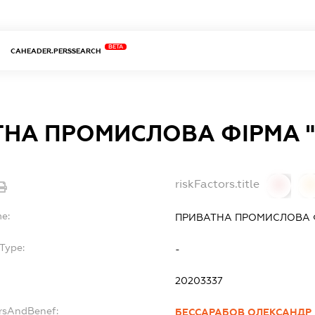
BETA
CAHEADER.PERSSEARCH
НА ПРОМИСЛОВА ФІРМА "
riskFactors.title
0
0
me:
ПРИВАТНА ПРОМИСЛОВА Ф
Type:
-
20203337
ersAndBenef:
БЕССАРАБОВ ОЛЕКСАНДР