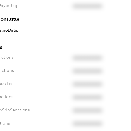
xPayerReg
XXXXXXXXXX
ons.title
ns.noData
ns
nctions
XXXXXXXXXX
nctions
XXXXXXXXXX
ackList
XXXXXXXXXX
nctions
XXXXXXXXXX
onSdnSanctions
XXXXXXXXXX
tions
XXXXXXXXXX