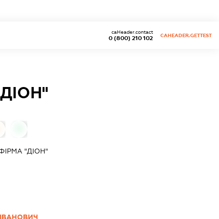
caHeader.contact
CAHEADER.GETTEST
0 (800) 210 102
ДІОН"
0
ІРМА "ДІОН"
 ІВАНОВИЧ