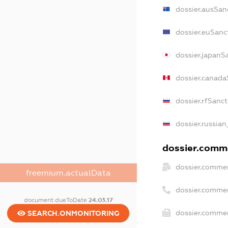
dossier.ausSan
dossier.euSanc
dossier.japanS
dossier.canada
dossier.rfSanc
dossier.russian
dossier.comme
dossier.commer
freemium.actualData
dossier.comme
document.dueToDate
24.03.17
dossier.commer
SEARCH.ONMONITORING