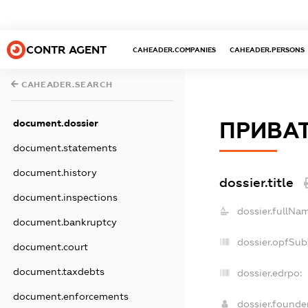
CONTR AGENT
CAHEADER.COMPANIES
CAHEADER.PERSONS
CAHEADER.SEARCH
document.dossier
ПРИВАТ
document.statements
document.history
dossier.title
document.inspections
dossier.fullNa
document.bankruptcy
dossier.opfSub
document.court
document.taxdebts
dossier.edrpo:
document.enforcements
dossier.found