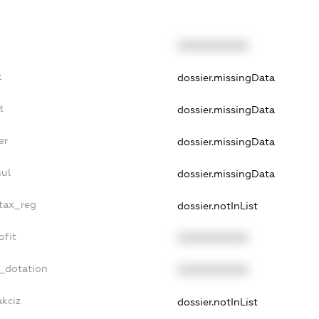
XXXXXXXXXX
t
dossier.missingData
t
dossier.missingData
er
dossier.missingData
nul
dossier.missingData
_tax_reg
dossier.notInList
ofit
XXXXXXXXXX
t_dotation
XXXXXXXXXX
akciz
dossier.notInList