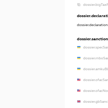
dossier.bigTa
dossier.declarati
dossier.declaratio
dossier.sanctio
dossier.specSa
dossier.rnboSa
dossier.amkuBl
dossier.ofacSa
dossier.ofacN
dossier.gbSanc