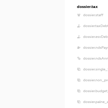
dossier.tax
dossier.staff
dossier.taxDeb
dossier.esvDeb
dossier.ndsPay
dossier.ndsAn
dossier.single
dossier.non_pr
dossier.budge
dossier.palne_