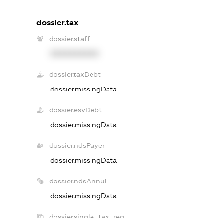
dossier.tax
dossier.staff
XXXXXXXXXX
dossier.taxDebt
dossier.missingData
dossier.esvDebt
dossier.missingData
dossier.ndsPayer
dossier.missingData
dossier.ndsAnnul
dossier.missingData
dossier.single_tax_reg