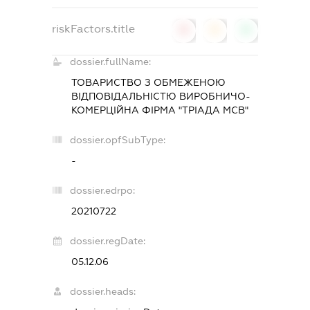
riskFactors.title
0
0
0
dossier.fullName:
ТОВАРИСТВО З ОБМЕЖЕНОЮ
ВІДПОВІДАЛЬНІСТЮ ВИРОБНИЧО-
КОМЕРЦІЙНА ФІРМА "ТРІАДА МСВ"
dossier.opfSubType:
-
dossier.edrpo:
20210722
dossier.regDate:
05.12.06
dossier.heads: