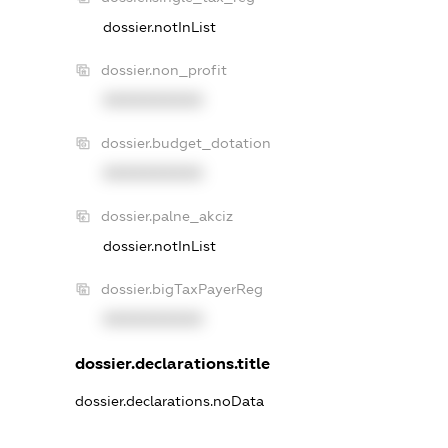
dossier.notInList
dossier.non_profit
XXXXXXXXXX
dossier.budget_dotation
XXXXXXXXXX
dossier.palne_akciz
dossier.notInList
dossier.bigTaxPayerReg
XXXXXXXXXX
dossier.declarations.title
dossier.declarations.noData