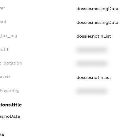
yer
dossier.missingData
nul
dossier.missingData
e_tax_reg
dossier.notInList
rofit
XXXXXXXXXX
t_dotation
XXXXXXXXXX
akciz
dossier.notInList
xPayerReg
XXXXXXXXXX
ions.title
ons.noData
ns