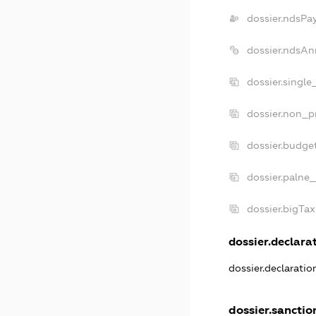
dossier.ndsPa
dossier.ndsAn
dossier.singl
dossier.non_p
dossier.budge
dossier.palne_
dossier.bigTa
dossier.declarat
dossier.declarati
dossier.sanctio