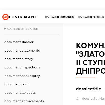
CONTR AGENT
CAHEADER.COMPANIES
CAHEADER.PERSONS
CAHEADER.SEARCH
document.dossier
КОМУН
document.statements
"ЗЛАТО
document.history
ІІ СТУ
document.inspections
ДНІПР
document.bankruptcy
document.court
dossier.title
document.taxdebts
dossier.fullNa
document.enforcements