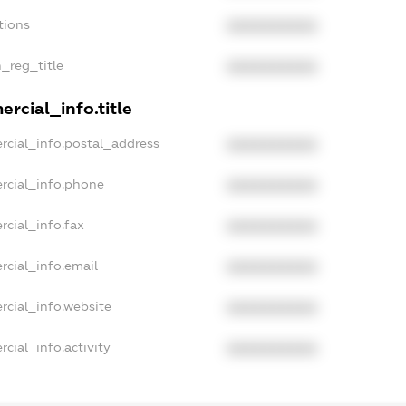
tions
XXXXXXXXXX
n_reg_title
XXXXXXXXXX
rcial_info.title
rcial_info.postal_address
XXXXXXXXXX
rcial_info.phone
XXXXXXXXXX
rcial_info.fax
XXXXXXXXXX
rcial_info.email
XXXXXXXXXX
rcial_info.website
XXXXXXXXXX
cial_info.activity
XXXXXXXXXX