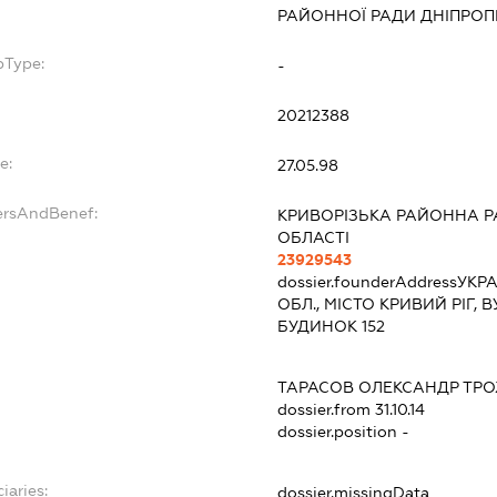
РАЙОННОЇ РАДИ ДНІПРОП
bType:
-
20212388
e:
27.05.98
ersAndBenef:
КРИВОРІЗЬКА РАЙОННА Р
ОБЛАСТІ
23929543
dossier.founderAddress
УКРА
ОБЛ., МІСТО КРИВИЙ РІГ,
БУДИНОК 152
ТАРАСОВ ОЛЕКСАНДР ТР
dossier.from 31.10.14
dossier.position -
iaries:
dossier.missingData