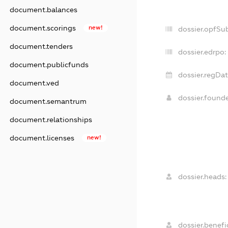
document.balances
document.scorings
new!
dossier.opfSu
document.tenders
dossier.edrpo:
document.publicfunds
dossier.regDat
document.ved
dossier.found
document.semantrum
document.relationships
document.licenses
new!
dossier.heads:
dossier.benefic