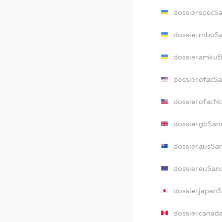
dossier.specS
dossier.rnboS
dossier.amkuB
dossier.ofacS
dossier.ofac
dossier.gbSan
dossier.ausSa
dossier.euSan
dossier.japan
dossier.canad