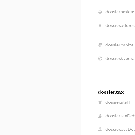
dossier.smida:
dossier.addres
dossier.capital
dossier.kveds:
dossier.tax
dossier.staff
dossier.taxDe
dossier.esvDe