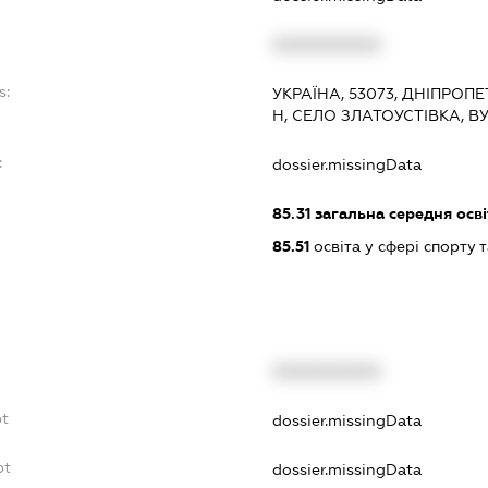
XXXXXXXXXX
s:
УКРАЇНА, 53073, ДНІПРОП
Н, СЕЛО ЗЛАТОУСТІВКА, В
:
dossier.missingData
85.31
загальна середня осві
85.51
освіта у сфері спорту 
XXXXXXXXXX
bt
dossier.missingData
bt
dossier.missingData