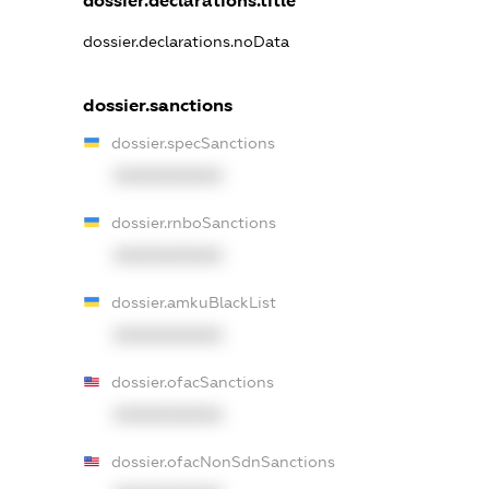
dossier.declarations.title
dossier.declarations.noData
dossier.sanctions
dossier.specSanctions
XXXXXXXXXX
dossier.rnboSanctions
XXXXXXXXXX
dossier.amkuBlackList
XXXXXXXXXX
dossier.ofacSanctions
XXXXXXXXXX
dossier.ofacNonSdnSanctions