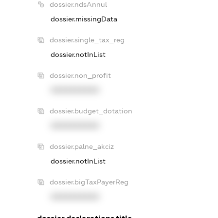
dossier.ndsAnnul
dossier.missingData
dossier.single_tax_reg
dossier.notInList
dossier.non_profit
XXXXXXXXXX
dossier.budget_dotation
XXXXXXXXXX
dossier.palne_akciz
dossier.notInList
dossier.bigTaxPayerReg
XXXXXXXXXX