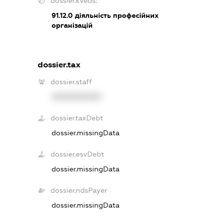
dossier.kveds:
91.12.0
діяльність професійних
організацій
dossier.tax
dossier.staff
XXXXXXXXXX
dossier.taxDebt
dossier.missingData
dossier.esvDebt
dossier.missingData
dossier.ndsPayer
dossier.missingData