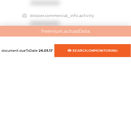
XXXXXXXXXX
dossier.commercial_info.activity
XXXXXXXXXX
freemium.actualData
freemium.exampleText_1
document.dueToDate
24.03.17
SEARCH.ONMONITORING
freemium.exampleText_2
freemium.anonymousPerSearch2
FREEMIUM.DETAILS
FREEMIUM.REGISTER