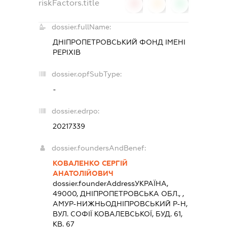
riskFactors.title
0
0
0
dossier.fullName:
ДНІПРОПЕТРОВСЬКИЙ ФОНД ІМЕНІ
РЕРІХІВ
dossier.opfSubType:
-
dossier.edrpo:
20217339
dossier.foundersAndBenef:
КОВАЛЕНКО СЕРГІЙ
АНАТОЛІЙОВИЧ
dossier.founderAddress
УКРАЇНА,
49000, ДНIПРОПЕТРОВСЬКА ОБЛ., ,
АМУР-НИЖНЬОДНІПРОВСЬКИЙ Р-Н,
ВУЛ. СОФІЇ КОВАЛЕВСЬКОЇ, БУД. 61,
КВ. 67