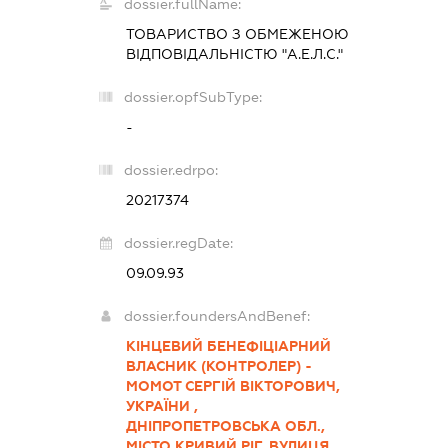
dossier.fullName:
ТОВАРИСТВО З ОБМЕЖЕНОЮ
ВІДПОВІДАЛЬНІСТЮ "А.Е.Л.С."
dossier.opfSubType:
-
dossier.edrpo:
20217374
dossier.regDate:
09.09.93
dossier.foundersAndBenef:
КІНЦЕВИЙ БЕНЕФІЦІАРНИЙ
ВЛАСНИК (КОНТРОЛЕР) -
МОМОТ СЕРГІЙ ВІКТОРОВИЧ,
УКРАЇНИ ,
ДНІПРОПЕТРОВСЬКА ОБЛ.,
МІСТО КРИВИЙ РІГ, ВУЛИЦЯ