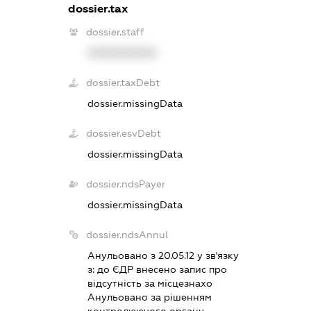
dossier.tax
dossier.staff
XXXXXXXXXX
dossier.taxDebt
dossier.missingData
dossier.esvDebt
dossier.missingData
dossier.ndsPayer
dossier.missingData
dossier.ndsAnnul
Анульовано з 20.05.12 у зв'язку
з:
до ЄДР внесено запис про
вiдсутнiсть за мiсцезнахо
Анульовано за рiшенням