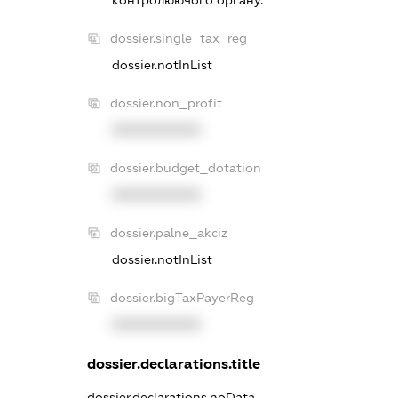
контролюючого органу.
dossier.single_tax_reg
dossier.notInList
dossier.non_profit
XXXXXXXXXX
dossier.budget_dotation
XXXXXXXXXX
dossier.palne_akciz
dossier.notInList
dossier.bigTaxPayerReg
XXXXXXXXXX
dossier.declarations.title
dossier.declarations.noData