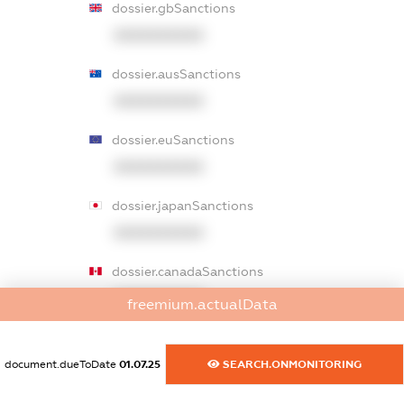
dossier.gbSanctions
XXXXXXXXXX
dossier.ausSanctions
XXXXXXXXXX
dossier.euSanctions
XXXXXXXXXX
dossier.japanSanctions
XXXXXXXXXX
dossier.canadaSanctions
XXXXXXXXXX
freemium.actualData
dossier.rfSanctions
XXXXXXXXXX
document.dueToDate
01.07.25
SEARCH.ONMONITORING
dossier.russian_reg_title