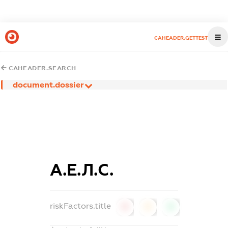
CAHEADER.GETTEST
CAHEADER.SEARCH
document.dossier
А.Е.Л.С.
riskFactors.title
0
0
0