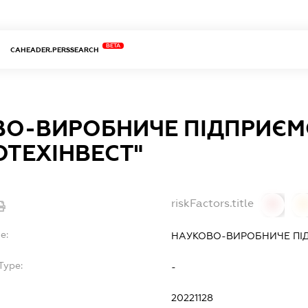
BETA
CAHEADER.PERSSEARCH
ВО-ВИРОБНИЧЕ ПІДПРИЄМ
ОТЕХІНВЕСТ"
riskFactors.title
0
0
e:
НАУКОВО-ВИРОБНИЧЕ ПІД
Type:
-
20221128