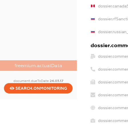
dossier.canada
dossier.rfSanct
dossier.russian
dossier.commer
dossier.commer
freemium.actualData
dossier.commer
document.dueToDate
24.03.17
dossier.commer
SEARCH.ONMONITORING
dossier.commer
dossier.commer
dossier.commerc