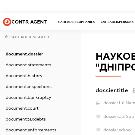
CONTR AGENT
CAHEADER.COMPANIES
CAHEADER.PERSONS
CAHEADER.SEARCH
НАУКО
document.dossier
"ДНІПР
document.statements
document.history
document.inspections
dossier.title
document.bankruptcy
dossier.fullNam
document.court
dossier.opfSub
document.taxdebts
dossier.edrpo:
document.enforcements