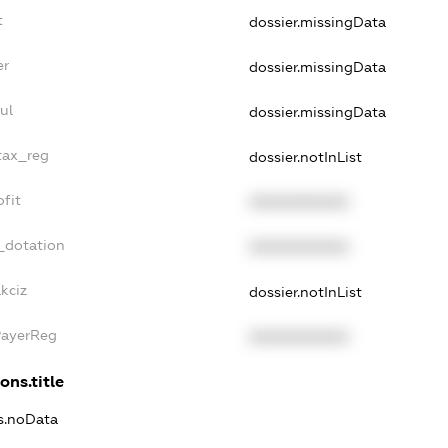
t
dossier.missingData
er
dossier.missingData
ul
dossier.missingData
tax_reg
dossier.notInList
fit
XXXXXXXXXX
_dotation
XXXXXXXXXX
kciz
dossier.notInList
PayerReg
XXXXXXXXXX
ons.title
ns.noData