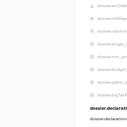
dossier.esvDeb
dossier.ndsPay
dossier.ndsAnn
dossier.single_
dossier.non_pro
dossier.budget
dossier.palne_a
dossier.bigTax
dossier.declarati
dossier.declaratio