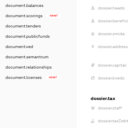
document.balances
dossier.heads:
document.scorings
new!
dossier.benefici
document.tenders
dossier.smida:
document.publicfunds
dossier.address
document.ved
document.semantrum
dossier.capital:
document.relationships
document.licenses
new!
dossier.kveds:
dossier.tax
dossier.staff
dossier.taxDeb