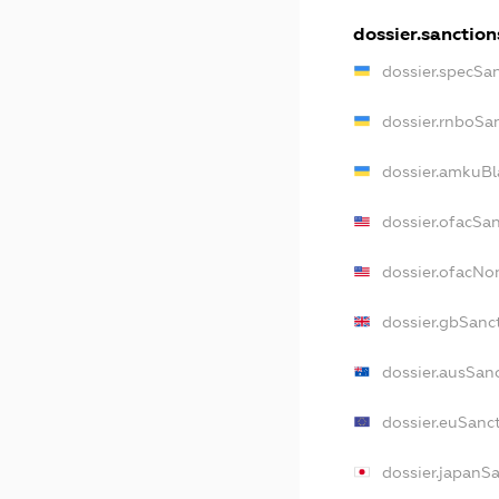
dossier.sanction
dossier.specSa
dossier.rnboSa
dossier.amkuBl
dossier.ofacSa
dossier.ofacN
dossier.gbSanc
dossier.ausSan
dossier.euSanc
dossier.japanS