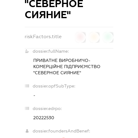
"СЕВЕРНОЕ
СИЯНИЕ"
riskFactors.title
0
0
0
dossier.fullName:
ПРИВАТНЕ ВИРОБНИЧО-
КОМЕРЦІЙНЕ ПІДПРИЄМСТВО
"СЕВЕРНОЕ СИЯНИЕ"
dossier.opfSubType:
-
dossier.edrpo:
20222530
dossier.foundersAndBenef: