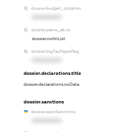
dossier.budget_dotation
XXXXXXXXXX
dossier.palne_akciz
dossier.notInList
dossier.bigTaxPayerReg
XXXXXXXXXX
dossier.declarations.title
dossier.declarations.noData
dossier.sanctions
dossier.specSanctions
XXXXXXXXXX