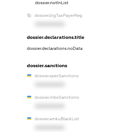
dossier.notInList
dossier.bigTaxPayerReg
XXXXXXXXXX
dossier.declarations.title
dossier.declarations.noData
dossier.sanctions
dossier.specSanctions
XXXXXXXXXX
dossier.rnboSanctions
XXXXXXXXXX
dossier.amkuBlackList
XXXXXXXXXX