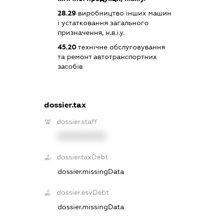
28.29
виробництво інших машин
і устатковання загального
призначення, н.в.і.у.
45.20
технічне обслуговування
та ремонт автотранспортних
засобів
dossier.tax
dossier.staff
XXXXXXXXXX
dossier.taxDebt
dossier.missingData
dossier.esvDebt
dossier.missingData