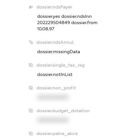
dossier.ndsPayer
dossier.yes
dossier.ndsInn
202229504849
dossier.from
10.08.97
dossier.ndsAnnul
dossier.missingData
dossier.single_tax_reg
dossier.notInList
dossier.non_profit
XXXXXXXXXX
dossier.budget_dotation
XXXXXXXXXX
dossier.palne_akciz