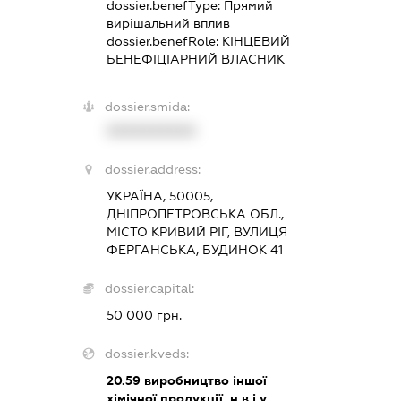
dossier.benefType:
Прямий
вирішальний вплив
dossier.benefRole:
КІНЦЕВИЙ
БЕНЕФІЦІАРНИЙ ВЛАСНИК
dossier.smida:
XXXXXXXXXX
dossier.address:
УКРАЇНА, 50005,
ДНІПРОПЕТРОВСЬКА ОБЛ.,
МІСТО КРИВИЙ РІГ, ВУЛИЦЯ
ФЕРГАНСЬКА, БУДИНОК 41
dossier.capital:
50 000 грн.
dossier.kveds:
20.59
виробництво іншої
хімічної продукції, н.в.і.у.