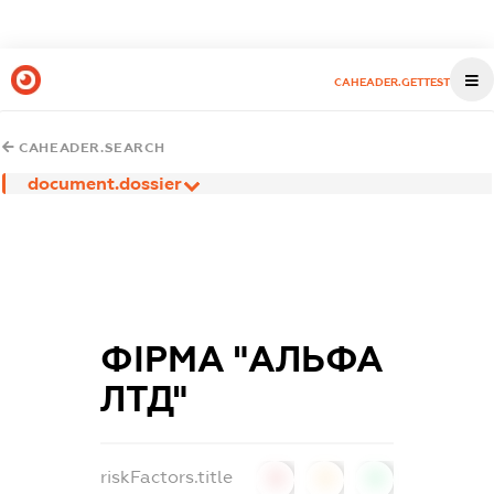
CAHEADER.GETTEST
CAHEADER.SEARCH
document.dossier
ФІРМА "АЛЬФА
ЛТД"
riskFactors.title
0
0
0