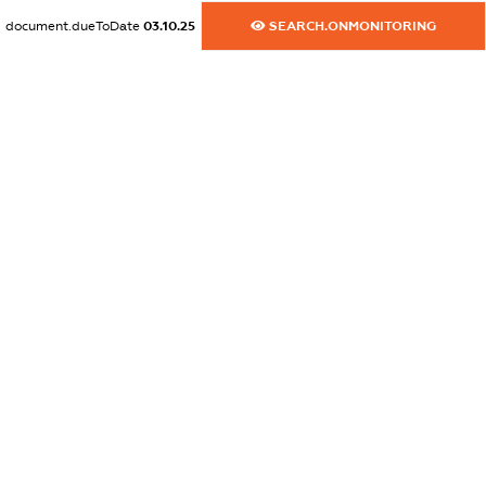
document.dueToDate
03.10.25
SEARCH.ONMONITORING
dossier.commercial_info.email
XXXXXXXXXX
dossier.commercial_info.website
XXXXXXXXXX
dossier.commercial_info.activity
XXXXXXXXXX
freemium.exampleText_1
freemium.exampleText_2
freemium.anonymousPerSearch2
FREEMIUM.DETAILS
FREEMIUM.REGISTER