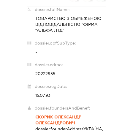
dossier.fullName:
ТОВАРИСТВО З ОБМЕЖЕНОЮ
ВІДПОВІДАЛЬНІСТЮ "ФІРМА
"АЛЬФА ЛТД"
dossier.opfSubType:
-
dossier.edrpo:
20222955
dossier.regDate:
15.07.93
dossier.foundersAndBenef:
СКОРИК ОЛЕКСАНДР
ОЛЕКСАНДРОВИЧ
dossier.founderAddress
УКРАЇНА,