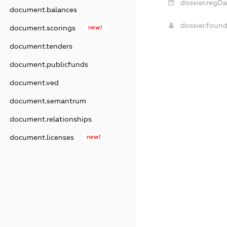
dossier.regDa
document.balances
dossier.foun
document.scorings
new!
document.tenders
document.publicfunds
document.ved
document.semantrum
document.relationships
document.licenses
new!