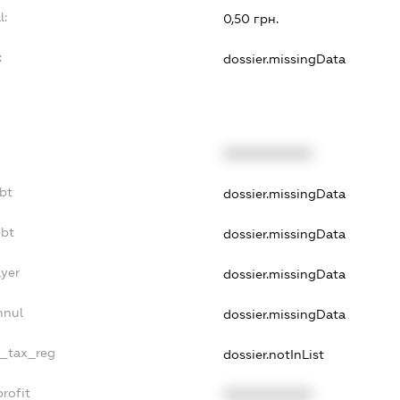
l:
0,50 грн.
:
dossier.missingData
XXXXXXXXXX
ebt
dossier.missingData
ebt
dossier.missingData
ayer
dossier.missingData
nnul
dossier.missingData
e_tax_reg
dossier.notInList
rofit
XXXXXXXXXX