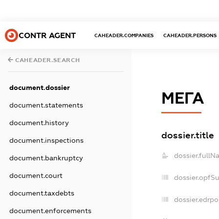
CONTR AGENT
CAHEADER.COMPANIES
CAHEADER.PERSONS
CAHEADER.SEARCH
document.dossier
МЕГА
document.statements
document.history
dossier.title
document.inspections
dossier.fullN
document.bankruptcy
document.court
dossier.opfS
document.taxdebts
dossier.edrpo
document.enforcements