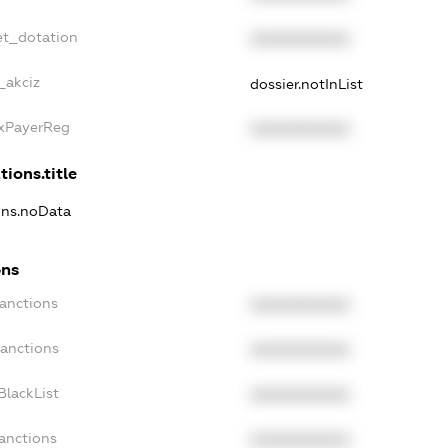
et_dotation
XXXXXXXXXX
_akciz
dossier.notInList
axPayerReg
XXXXXXXXXX
tions.title
ions.noData
ons
Sanctions
XXXXXXXXXX
Sanctions
XXXXXXXXXX
BlackList
XXXXXXXXXX
Sanctions
XXXXXXXXXX