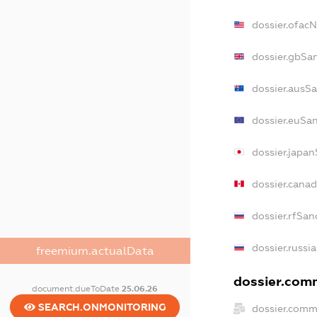
dossier.ofac
dossier.gbSa
dossier.ausS
dossier.euSa
dossier.japa
dossier.cana
dossier.rfSan
dossier.russi
freemium.actualData
dossier.comm
document.dueToDate
25.06.26
SEARCH.ONMONITORING
dossier.comm