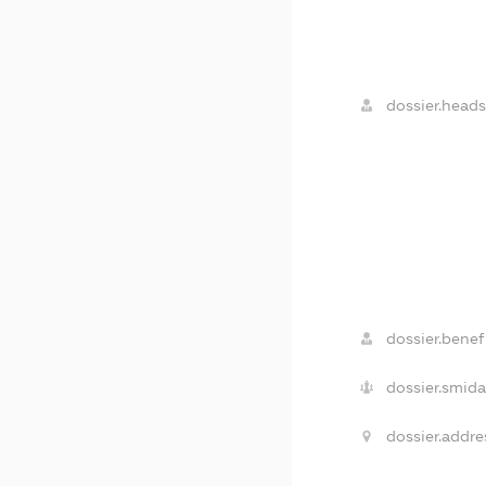
dossier.heads
dossier.benefi
dossier.smida
dossier.addre