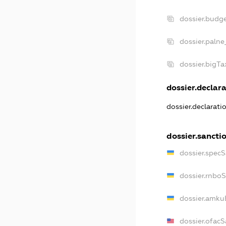
dossier.budg
dossier.palne
dossier.bigT
dossier.declara
dossier.declarat
dossier.sancti
dossier.spec
dossier.rnbo
dossier.amku
dossier.ofac