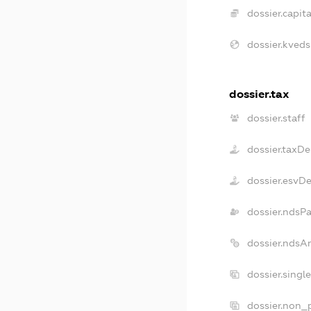
dossier.capita
dossier.kveds
dossier.tax
dossier.staff
dossier.taxD
dossier.esvD
dossier.ndsP
dossier.ndsA
dossier.singl
dossier.non_p