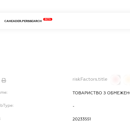
BETA
CAHEADER.PERSSEARCH
riskFactors.title
0
ame:
ТОВАРИСТВО З ОБМЕЖЕНО
ubType:
-
:
20233551