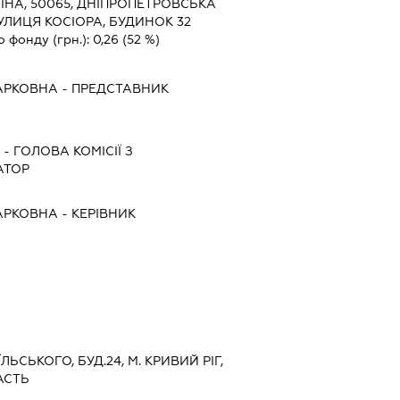
ЇНА, 50065, ДНІПРОПЕТРОВСЬКА
 ВУЛИЦЯ КОСІОРА, БУДИНОК 32
о фонду (грн.):
0,26
(52 %)
АРКОВНА
-
ПРЕДСТАВНИК
Ч
-
ГОЛОВА КОМІСІЇ З
АТОР
АРКОВНА
-
КЕРІВНИК
ЛЬСЬКОГО, БУД.24, М. КРИВИЙ РІГ,
АСТЬ