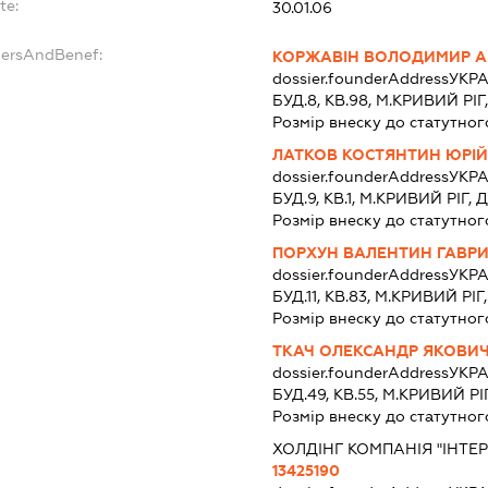
te:
30.01.06
dersAndBenef:
КОРЖАВІН ВОЛОДИМИР А
dossier.founderAddress
УКРА
БУД.8, КВ.98, М.КРИВИЙ 
Розмір внеску до статутног
ЛАТКОВ КОСТЯНТИН ЮРІ
dossier.founderAddress
УКРА
БУД.9, КВ.1, М.КРИВИЙ РІ
Розмір внеску до статутног
ПОРХУН ВАЛЕНТИН ГАВР
dossier.founderAddress
УКРА
БУД.11, КВ.83, М.КРИВИЙ 
Розмір внеску до статутног
ТКАЧ ОЛЕКСАНДР ЯКОВИ
dossier.founderAddress
УКРА
БУД.49, КВ.55, М.КРИВИЙ
Розмір внеску до статутног
ХОЛДІНГ КОМПАНІЯ "ІНТЕ
13425190