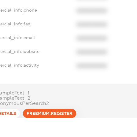
ercial_info.phone
XXXXXXXXXX
ercial_info.fax
XXXXXXXXXX
ercial_info.email
XXXXXXXXXX
ercial_info.website
XXXXXXXXXX
rcial_info.activity
XXXXXXXXXX
ampleText_1
xampleText_2
nonymousPerSearch2
DETAILS
FREEMIUM.REGISTER