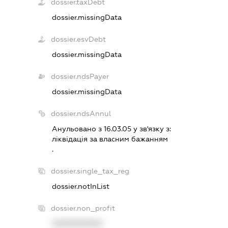
dossier.taxDebt
dossier.missingData
dossier.esvDebt
dossier.missingData
dossier.ndsPayer
dossier.missingData
dossier.ndsAnnul
Анульовано з 16.03.05 у зв'язку з:
лiквiдацiя за власним бажанням
.
dossier.single_tax_reg
dossier.notInList
dossier.non_profit
XXXXXXXXXX