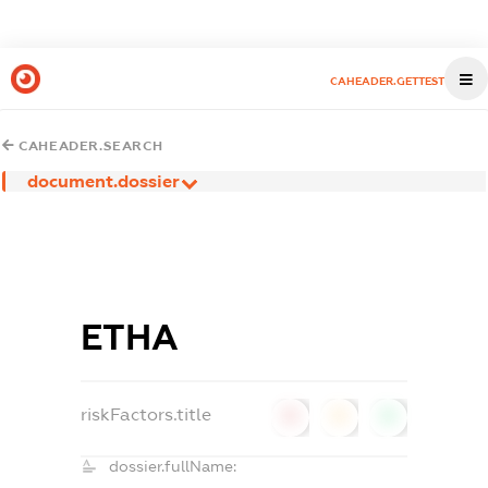
CAHEADER.GETTEST
CAHEADER.SEARCH
document.dossier
ЕТНА
riskFactors.title
0
0
0
dossier.fullName: