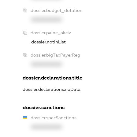
dossier.budget_dotation
XXXXXXXXXX
dossier.palne_akciz
dossier.notInList
dossier.bigTaxPayerReg
XXXXXXXXXX
dossier.declarations.title
dossier.declarations.noData
dossier.sanctions
dossier.specSanctions
XXXXXXXXXX