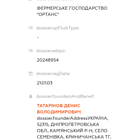
ФЕРМЕРСЬКЕ ГОСПОДАРСТВО
"ОРТАНС"
dossier.opfSubType:
-
dossier.edrpo:
20248954
dossier.regDate:
21.01.03
dossier.foundersAndBenef:
ТАТАРІНОВ ДЕНИС
ВОЛОДИМИРОВИЧ
dossier.founderAddress
УКРАЇНА,
52315, ДНІПРОПЕТРОВСЬКА
ОБЛ., КАМ'ЯНСЬКИЙ Р-Н, СЕЛО
СЕМЕНІВКА, КРИНИЧАНСЬКА ТГ,