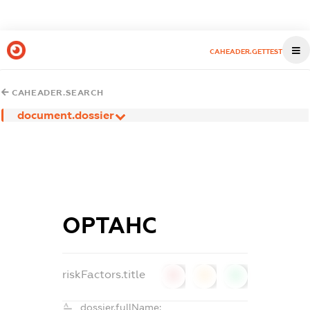
CAHEADER.GETTEST
CAHEADER.SEARCH
document.dossier
ОРТАНС
riskFactors.title
0
0
0
dossier.fullName: