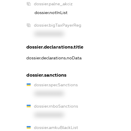
dossier.palne_akciz
dossier.notInList
dossier.bigTaxPayerReg
XXXXXXXXXX
dossier.declarations.title
dossier.declarations.noData
dossier.sanctions
dossier.specSanctions
XXXXXXXXXX
dossier.rnboSanctions
XXXXXXXXXX
dossier.amkuBlackList