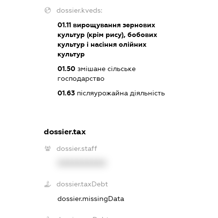
dossier.kveds:
01.11
вирощування зернових
культур (крім рису), бобових
культур і насіння олійних
культур
01.50
змішане сільське
господарство
01.63
післяурожайна діяльність
dossier.tax
dossier.staff
XXXXXXXXXX
dossier.taxDebt
dossier.missingData