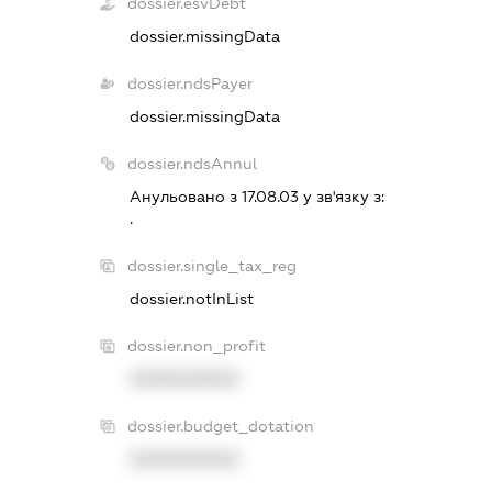
dossier.esvDebt
dossier.missingData
dossier.ndsPayer
dossier.missingData
dossier.ndsAnnul
Анульовано з 17.08.03 у зв'язку з:
.
dossier.single_tax_reg
dossier.notInList
dossier.non_profit
XXXXXXXXXX
dossier.budget_dotation
XXXXXXXXXX