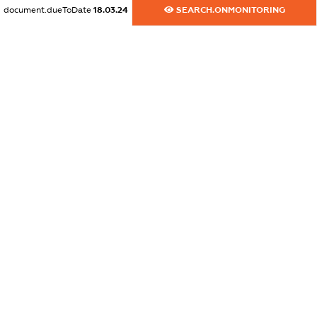
dossier.commercial_info.fax
document.dueToDate
18.03.24
SEARCH.ONMONITORING
XXXXXXXXXX
dossier.commercial_info.email
XXXXXXXXXX
dossier.commercial_info.website
XXXXXXXXXX
dossier.commercial_info.activity
XXXXXXXXXX
freemium.exampleText_1
freemium.exampleText_2
freemium.anonymousPerSearch2
FREEMIUM.DETAILS
FREEMIUM.REGISTER