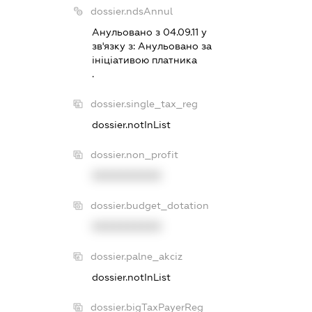
dossier.ndsAnnul
Анульовано з 04.09.11 у
зв'язку з:
Анульовано за
iнiцiативою платника
.
dossier.single_tax_reg
dossier.notInList
dossier.non_profit
XXXXXXXXXX
dossier.budget_dotation
XXXXXXXXXX
dossier.palne_akciz
dossier.notInList
dossier.bigTaxPayerReg