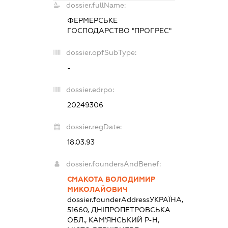
dossier.fullName:
ФЕРМЕРСЬКЕ
ГОСПОДАРСТВО "ПРОГРЕС"
dossier.opfSubType:
-
dossier.edrpo:
20249306
dossier.regDate:
18.03.93
dossier.foundersAndBenef:
СМАКОТА ВОЛОДИМИР
МИКОЛАЙОВИЧ
dossier.founderAddress
УКРАЇНА,
51660, ДНІПРОПЕТРОВСЬКА
ОБЛ., КАМ'ЯНСЬКИЙ Р-Н,