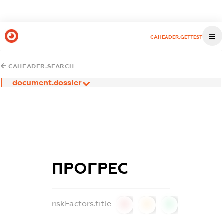
CAHEADER.GETTEST
CAHEADER.SEARCH
document.dossier
ПРОГРЕС
riskFactors.title
0
0
0