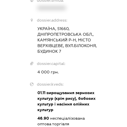
dossier.smida:
XXXXXXXXXX
dossier.address:
УКРАЇНА, 51660,
ДНІПРОПЕТРОВСЬКА ОБЛ.,
КАМ'ЯНСЬКИЙ Р-Н, МІСТО
ВЕРХІВЦЕВЕ, ВУЛ.БІЛОКОНЯ,
БУДИНОК 7
dossier.capital:
4 000 грн.
dossier.kveds:
01.11
вирощування зернових
культур (крім рису), бобових
культур і насіння олійних
культур
46.90
неспеціалізована
оптова торгівля