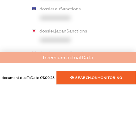
dossier.euSanctions
XXXXXXXXXX
dossier.japanSanctions
XXXXXXXXXX
dossier.canadaSanctions
freemium.actualData
XXXXXXXXXX
dossier.rfSanctions
document.dueToDate
07.09.25
SEARCH.ONMONITORING
XXXXXXXXXX
dossier.russian_reg_title
XXXXXXXXXX
dossier.commercial_info.title
dossier.commercial_info.postal_address