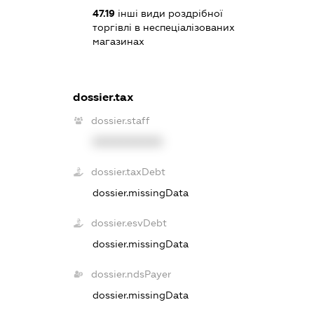
47.19
інші види роздрібної
торгівлі в неспеціалізованих
магазинах
dossier.tax
dossier.staff
XXXXXXXXXX
dossier.taxDebt
dossier.missingData
dossier.esvDebt
dossier.missingData
dossier.ndsPayer
dossier.missingData