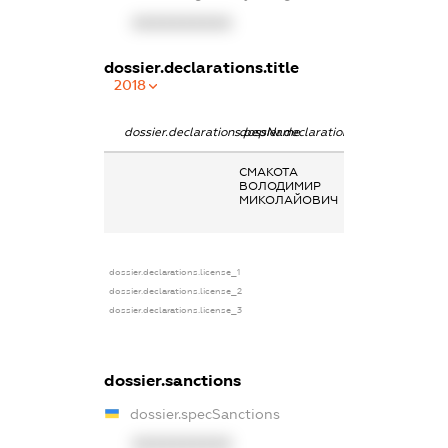
XXXXXXXXXX
dossier.declarations.title
2018
dossier.declarations.pepName
dossier.declarations.personName
dossier.declara
СМАКОТА
Заробітна плат
ВОЛОДИМИР
отримана за
МИКОЛАЙОВИЧ
основним місце
роботи
dossier.declarations.license_1
dossier.declarations.license_2
dossier.declarations.license_3
dossier.sanctions
dossier.specSanctions
XXXXXXXXXX