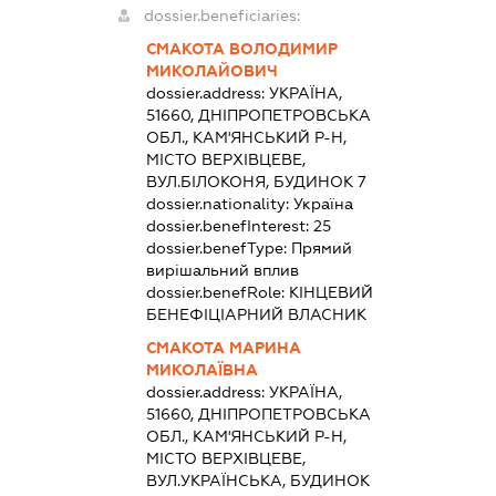
dossier.beneficiaries:
СМАКОТА ВОЛОДИМИР
МИКОЛАЙОВИЧ
dossier.address:
УКРАЇНА,
51660, ДНІПРОПЕТРОВСЬКА
ОБЛ., КАМ'ЯНСЬКИЙ Р-Н,
МІСТО ВЕРХІВЦЕВЕ,
ВУЛ.БІЛОКОНЯ, БУДИНОК 7
dossier.nationality:
Україна
dossier.benefInterest:
25
dossier.benefType:
Прямий
вирішальний вплив
dossier.benefRole:
КІНЦЕВИЙ
БЕНЕФІЦІАРНИЙ ВЛАСНИК
СМАКОТА МАРИНА
МИКОЛАЇВНА
dossier.address:
УКРАЇНА,
51660, ДНІПРОПЕТРОВСЬКА
ОБЛ., КАМ'ЯНСЬКИЙ Р-Н,
МІСТО ВЕРХІВЦЕВЕ,
ВУЛ.УКРАЇНСЬКА, БУДИНОК