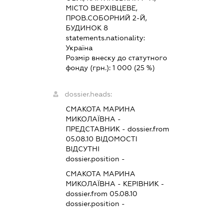
МІСТО ВЕРХІВЦЕВЕ,
ПРОВ.СОБОРНИЙ 2-Й,
БУДИНОК 8
statements.nationality:
Україна
Розмір внеску до статутного
фонду (грн.):
1 000
(25 %)
dossier.heads:
СМАКОТА МАРИНА
МИКОЛАЇВНА
-
ПРЕДСТАВНИК
- dossier.from
05.08.10
ВІДОМОСТІ
ВІДСУТНІ
dossier.position -
СМАКОТА МАРИНА
МИКОЛАЇВНА
-
КЕРІВНИК
-
dossier.from 05.08.10
dossier.position -