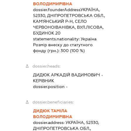
ВОЛОДИМИРІВНА
dossier.founderAddress
УКРАЇНА,
52330, ДНІПРОПЕТРОВСЬКА ОБЛ.,
КАМ'ЯНСЬКИЙ Р-Н, СЕЛО
ЧЕРВОНОІВАНІВКА, ВУЛ.ЛІСОВА,
БУДИНОК 20
statements.nationality:
Україна
Розмір внеску до статутного
фонду (грн.):
300
(100 %)
dossier.heads:
ДИДЮК АРКАДІЙ ВАДИМОВИЧ
-
КЕРІВНИК
dossier.position -
dossier.beneficiaries:
ДИДЮК ТАМІЛА
ВОЛОДИМИРІВНА
dossier.address:
УКРАЇНА, 52330,
ДНІПРОПЕТРОВСЬКА ОБЛ.,