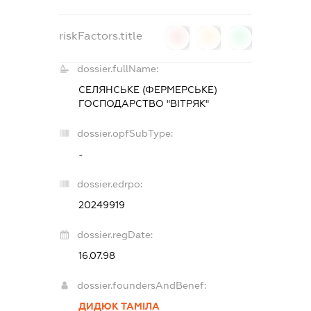
riskFactors.title
0
0
0
dossier.fullName:
СЕЛЯНСЬКЕ (ФЕРМЕРСЬКЕ)
ГОСПОДАРСТВО "ВІТРЯК"
dossier.opfSubType:
-
dossier.edrpo:
20249919
dossier.regDate:
16.07.98
dossier.foundersAndBenef:
ДИДЮК ТАМІЛА