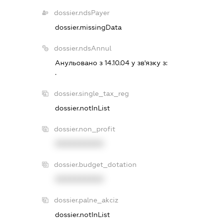
dossier.ndsPayer
dossier.missingData
dossier.ndsAnnul
Анульовано з 14.10.04 у зв'язку з:
.
dossier.single_tax_reg
dossier.notInList
dossier.non_profit
XXXXXXXXXX
dossier.budget_dotation
XXXXXXXXXX
dossier.palne_akciz
dossier.notInList