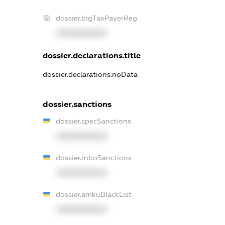
dossier.bigTaxPayerReg
XXXXXXXXXX
dossier.declarations.title
dossier.declarations.noData
dossier.sanctions
dossier.specSanctions
XXXXXXXXXX
dossier.rnboSanctions
XXXXXXXXXX
dossier.amkuBlackList
XXXXXXXXXX