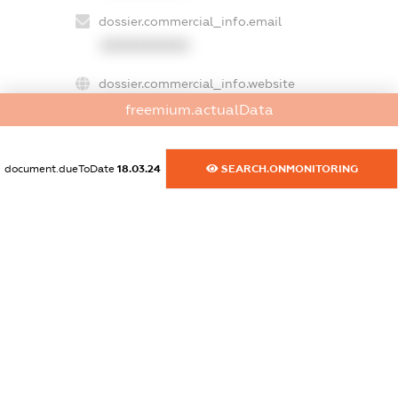
dossier.commercial_info.email
XXXXXXXXXX
dossier.commercial_info.website
XXXXXXXXXX
freemium.actualData
dossier.commercial_info.activity
XXXXXXXXXX
document.dueToDate
18.03.24
SEARCH.ONMONITORING
freemium.exampleText_1
freemium.exampleText_2
freemium.anonymousPerSearch2
FREEMIUM.DETAILS
FREEMIUM.REGISTER