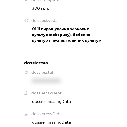
300 грн.
dossier.kveds:
01.11
вирощування зернових
культур (крім рису), бобових
культур і насіння олійних культур
dossier.tax
dossier.staff
XXXXXXXXXX
dossier.taxDebt
dossier.missingData
dossier.esvDebt
dossier.missingData