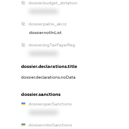
dossier.budget_dotation
XXXXXXXXXX
dossier.palne_akciz
dossier.notInList
dossier.bigTaxPayerReg
XXXXXXXXXX
dossier.declarations.title
dossier.declarations.noData
dossier.sanctions
dossier.specSanctions
XXXXXXXXXX
dossier.rnboSanctions