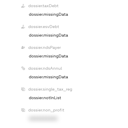
dossier.taxDebt
dossier.missingData
dossier.esvDebt
dossier.missingData
dossier.ndsPayer
dossier.missingData
dossier.ndsAnnul
dossier.missingData
dossier.single_tax_reg
dossier.notInList
dossier.non_profit
XXXXXXXXXX