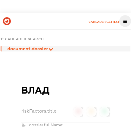
CAHEADER.GETTEST
CAHEADER.SEARCH
document.dossier
ВЛАД
riskFactors.title
0
0
0
dossier.fullName: