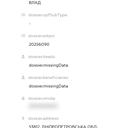
ВЛАД
dossier.opfSubType:
-
dossier.edrpo:
20256090
dossier.heads:
dossier.missingData
dossier.beneficiaries:
dossier.missingData
dossier.smida:
XXXXXXXXXX
dossier.address:
53812, ДНІПРОПЕТРОВСЬКА ОБЛ.,