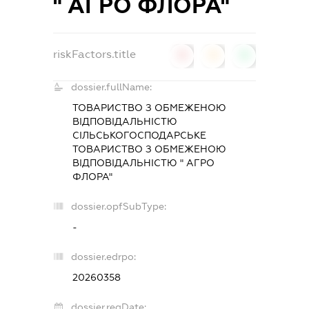
" АГРО ФЛОРА"
riskFactors.title
0
0
0
dossier.fullName:
ТОВАРИСТВО З ОБМЕЖЕНОЮ
ВІДПОВІДАЛЬНІСТЮ
СІЛЬСЬКОГОСПОДАРСЬКЕ
ТОВАРИСТВО З ОБМЕЖЕНОЮ
ВІДПОВІДАЛЬНІСТЮ " АГРО
ФЛОРА"
dossier.opfSubType:
-
dossier.edrpo:
20260358
dossier.regDate: