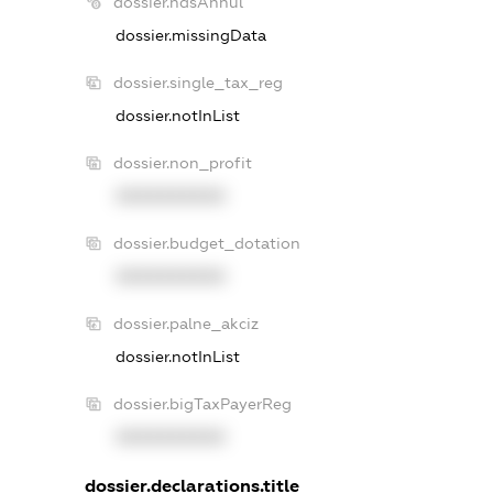
dossier.ndsAnnul
dossier.missingData
dossier.single_tax_reg
dossier.notInList
dossier.non_profit
XXXXXXXXXX
dossier.budget_dotation
XXXXXXXXXX
dossier.palne_akciz
dossier.notInList
dossier.bigTaxPayerReg
XXXXXXXXXX
dossier.declarations.title