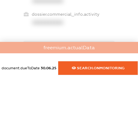
XXXXXXXXXX
dossier.commercial_info.activity
XXXXXXXXXX
freemium.actualData
freemium.exampleText_1
freemium.exampleText_2
freemium.anonymousPerSearch2
document.dueToDate
30.06.25
SEARCH.ONMONITORING
FREEMIUM.DETAILS
FREEMIUM.REGISTER