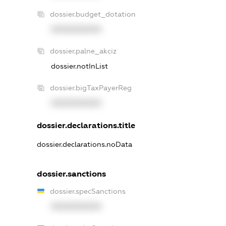
dossier.budget_dotation
XXXXXXXXXX
dossier.palne_akciz
dossier.notInList
dossier.bigTaxPayerReg
XXXXXXXXXX
dossier.declarations.title
dossier.declarations.noData
dossier.sanctions
dossier.specSanctions
XXXXXXXXXX