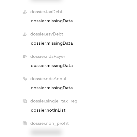
dossier.taxDebt
dossier.missingData
dossier.esvDebt
dossier.missingData
dossier.ndsPayer
dossier.missingData
dossier.ndsAnnul
dossier.missingData
dossier.single_tax_reg
dossier.notInList
dossier.non_profit
XXXXXXXXXX