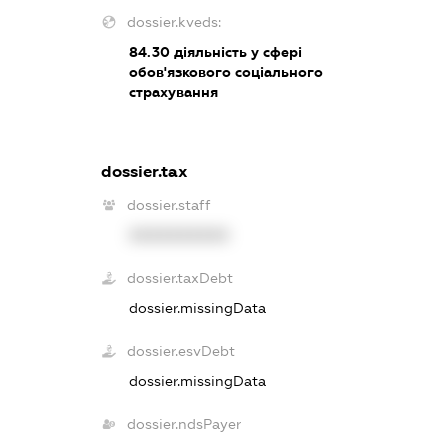
dossier.kveds:
84.30
діяльність у сфері
обов'язкового соціального
страхування
dossier.tax
dossier.staff
XXXXXXXXXX
dossier.taxDebt
dossier.missingData
dossier.esvDebt
dossier.missingData
dossier.ndsPayer