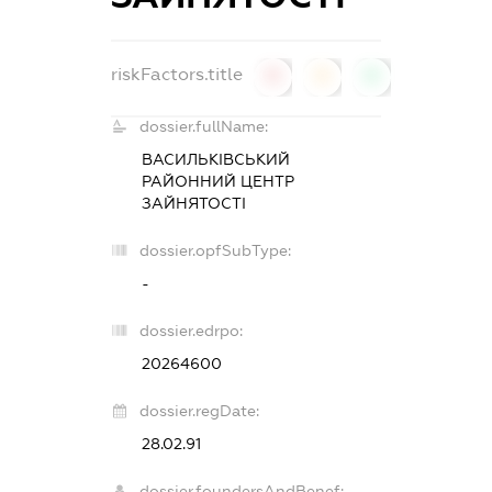
riskFactors.title
0
0
0
dossier.fullName:
ВАСИЛЬКІВСЬКИЙ
РАЙОННИЙ ЦЕНТР
ЗАЙНЯТОСТІ
dossier.opfSubType:
-
dossier.edrpo:
20264600
dossier.regDate:
28.02.91
dossier.foundersAndBenef: