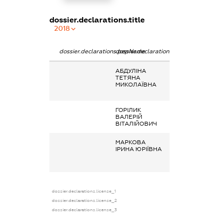
dossier.declarations.title
2018
dossier.declarations.pepName
dossier.declarations.personName
dossier.declarat
АБДУЛІНА
Заробітна плат
ТЕТЯНА
отримана за
МИКОЛАЇВНА
основним місце
роботи
ГОРІЛИК
Інше, допомога 
ВАЛЕРІЙ
безробіттю
ВІТАЛІЙОВИЧ
МАРКОВА
Заробітна плат
ІРИНА ЮРІЇВНА
отримана за
основним місце
роботи
dossier.declarations.license_1
dossier.declarations.license_2
dossier.declarations.license_3