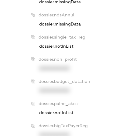
dossier.missingData
dossier.ndsAnnul
dossier.missingData
dossier.single_tax_reg
dossier.notInList
dossier.non_profit
XXXXXXXXXX
dossier.budget_dotation
XXXXXXXXXX
dossier.palne_akciz
dossier.notInList
dossier.bigTaxPayerReg
XXXXXXXXXX