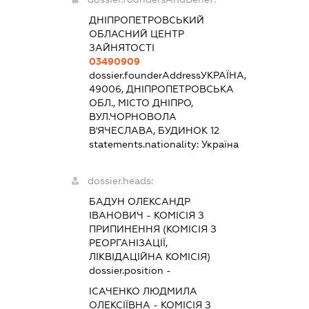
ДНІПРОПЕТРОВСЬКИЙ
ОБЛАСНИЙ ЦЕНТР
ЗАЙНЯТОСТІ
03490909
dossier.founderAddress
УКРАЇНА,
49006, ДНІПРОПЕТРОВСЬКА
ОБЛ., МІСТО ДНІПРО,
ВУЛ.ЧОРНОВОЛА
В'ЯЧЕСЛАВА, БУДИНОК 12
statements.nationality:
Україна
dossier.heads:
БАДУН ОЛЕКСАНДР
ІВАНОВИЧ
-
КОМІСІЯ З
ПРИПИНЕННЯ (КОМІСІЯ З
РЕОРГАНІЗАЦІЇ,
ЛІКВІДАЦІЙНА КОМІСІЯ)
dossier.position -
ІСАЧЕНКО ЛЮДМИЛА
ОЛЕКСІЇВНА
-
КОМІСІЯ З