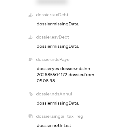
XXXXXXXXXX
dossier.taxDebt
dossier.missingData
dossier.esvDebt
dossier.missingData
dossier.ndsPayer
dossier.yes
dossier.ndsInn
202685504172
dossier.from
05.08.98
dossier.ndsAnnul
dossier.missingData
dossier.single_tax_reg
dossier.notInList