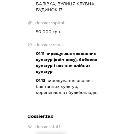
БАЛІВКА, ВУЛИЦЯ КЛУБНА,
БУДИНОК 17
dossier.capital:
50 000 грн.
dossier.kveds:
01.11
вирощування зернових
культур (крім рису), бобових
культур і насіння олійних
культур
01.13
вирощування овочів і
баштанних культур,
коренеплодів і бульбоплодів
dossier.tax
dossier.staff