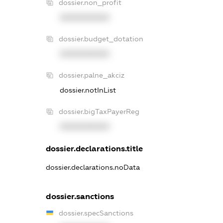
dossier.non_profit
XXXXXXXXXX
dossier.budget_dotation
XXXXXXXXXX
dossier.palne_akciz
dossier.notInList
dossier.bigTaxPayerReg
XXXXXXXXXX
dossier.declarations.title
dossier.declarations.noData
dossier.sanctions
dossier.specSanctions