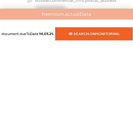
dossier.commercial_info.postal_address
XXXXXXXXXX
freemium.actualData
dossier.commercial_info.phone
XXXXXXXXXX
document.dueToDate
14.03.25
SEARCH.ONMONITORING
dossier.commercial_info.fax
XXXXXXXXXX
dossier.commercial_info.email
XXXXXXXXXX
dossier.commercial_info.website
XXXXXXXXXX
dossier.commercial_info.activity
XXXXXXXXXX