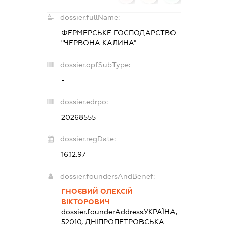
dossier.fullName:
ФЕРМЕРСЬКЕ ГОСПОДАРСТВО
"ЧЕРВОНА КАЛИHА"
dossier.opfSubType:
-
dossier.edrpo:
20268555
dossier.regDate:
16.12.97
dossier.foundersAndBenef:
ГНОЄВИЙ ОЛЕКСІЙ
ВІКТОРОВИЧ
dossier.founderAddress
УКРАЇНА,
52010, ДНІПРОПЕТРОВСЬКА