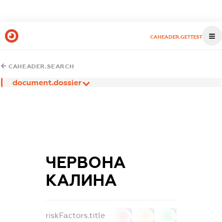
CAHEADER.GETTEST
CAHEADER.SEARCH
document.dossier
ЧЕРВОНА
КАЛИHА
riskFactors.title
0
0
0