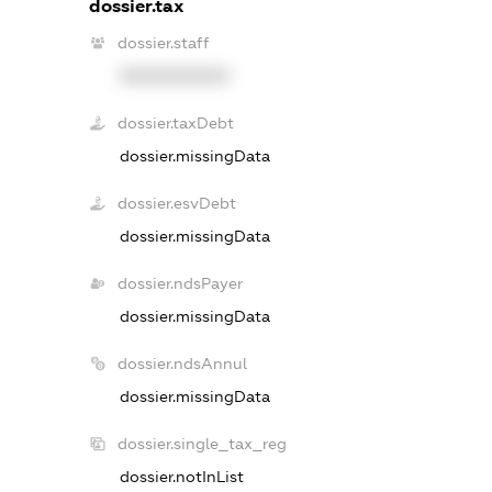
dossier.tax
dossier.staff
XXXXXXXXXX
dossier.taxDebt
dossier.missingData
dossier.esvDebt
dossier.missingData
dossier.ndsPayer
dossier.missingData
dossier.ndsAnnul
dossier.missingData
dossier.single_tax_reg
dossier.notInList