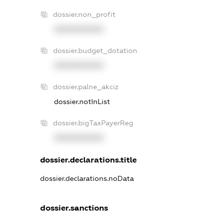
dossier.non_profit
XXXXXXXXXX
dossier.budget_dotation
XXXXXXXXXX
dossier.palne_akciz
dossier.notInList
dossier.bigTaxPayerReg
XXXXXXXXXX
dossier.declarations.title
dossier.declarations.noData
dossier.sanctions