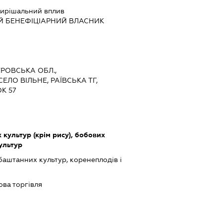
ирішальний вплив
Й БЕНЕФІЦІАРНИЙ ВЛАСНИК
ТРОВСЬКА ОБЛ.,
ЕЛО ВІЛЬНЕ, РАЇВСЬКА ТГ,
К 57
культур (крім рису), бобових
культур
баштанних культур, коренеплодів і
ова торгівля