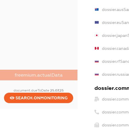
dossier.ausSa
dossier.euSan
dossier.japan
dossier.cana
dossier.rfSan
dossier.russi
freemium.actualData
dossier.comm
document.dueToDate
25.07.25
SEARCH.ONMONITORING
dossier.comme
dossier.comm
dossier.comme