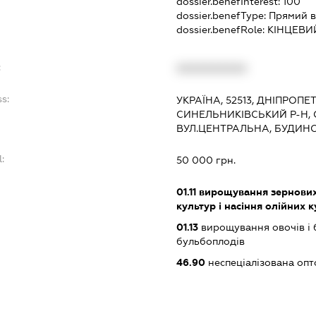
dossier.benefInterest:
100
dossier.benefType:
Прямий в
dossier.benefRole:
КІНЦЕВИ
:
XXXXXXXXXX
s:
УКРАЇНА, 52513, ДНІПРОПЕ
СИНЕЛЬНИКІВСЬКИЙ Р-Н, С
ВУЛ.ЦЕНТРАЛЬНА, БУДИНО
:
50 000 грн.
:
01.11
вирощування зернових 
культур і насіння олійних 
01.13
вирощування овочів і 
бульбоплодів
46.90
неспеціалізована опт