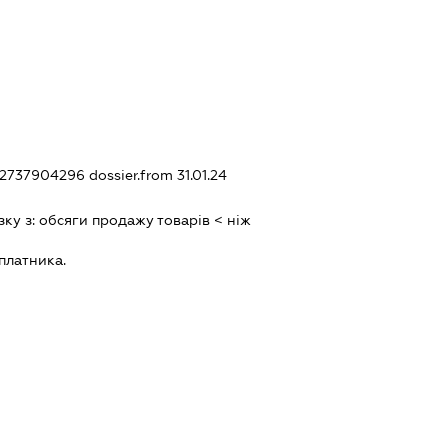
202737904296
dossier.from 31.01.24
зку з:
обсяги продажу товарiв < нiж
платника.