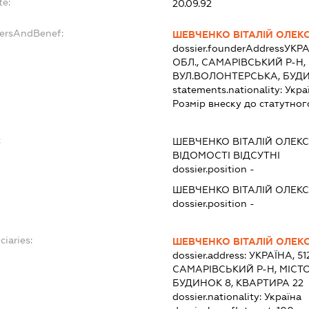
te:
20.09.92
dersAndBenef:
ШЕВЧЕНКО ВІТАЛІЙ ОЛЕ
dossier.founderAddress
УКРА
ОБЛ., САМАРІВСЬКИЙ Р-Н,
ВУЛ.ВОЛОНТЕРСЬКА, БУДИ
statements.nationality:
Укра
Розмір внеску до статутног
:
ШЕВЧЕНКО ВІТАЛІЙ ОЛЕ
ВІДОМОСТІ ВІДСУТНІ
dossier.position -
ШЕВЧЕНКО ВІТАЛІЙ ОЛЕ
dossier.position -
ciaries:
ШЕВЧЕНКО ВІТАЛІЙ ОЛЕ
dossier.address:
УКРАЇНА, 5
САМАРІВСЬКИЙ Р-Н, МІСТ
БУДИНОК 8, КВАРТИРА 22
dossier.nationality:
Україна