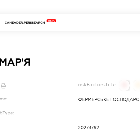
BETA
CAHEADER.PERSSEARCH
МАР'Я
riskFactors.title
0
ame:
ФЕРМЕРСЬКЕ ГОСПОДАРСТ
ubType:
-
:
20273792