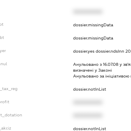
XXXXXXXXXX
bt
dossier.missingData
bt
dossier.missingData
yer
dossier.yes
dossier.ndsInn 
nnul
Анульовано з 16.07.08 у зв'я
визначенi у Законi
Анульовано за iнiцiативою 
e_tax_reg
dossier.notInList
rofit
XXXXXXXXXX
et_dotation
XXXXXXXXXX
_akciz
dossier.notInList