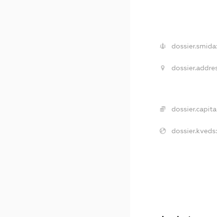
dossier.smida
dossier.addres
dossier.capital
dossier.kveds