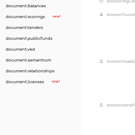
dossier.regDa
document.balances
dossier.foun
document.scorings
new!
document.tenders
document.publicfunds
document.ved
document.semantrum
dossier.heads
document.relationships
document.licenses
new!
dossier.benefi