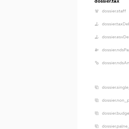
dossier.tax
dossier.staff
dossier.taxDe
dossier.esvDe
dossier.ndsPa
dossier.ndsA
dossier.singl
dossier.non_p
dossier.budg
dossier.palne