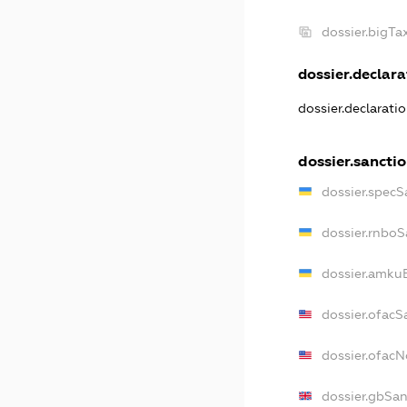
dossier.bigT
dossier.declara
dossier.declarati
dossier.sancti
dossier.specS
dossier.rnboS
dossier.amkuB
dossier.ofacS
dossier.ofac
dossier.gbSan