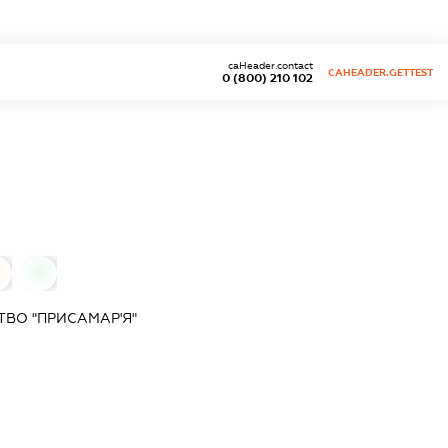
caHeader.contact
CAHEADER.GETTEST
0 (800) 210 102
0
0
ВО "ПРИСАМАР'Я"