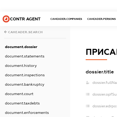
CONTR AGENT
CAHEADER.COMPANIES
CAHEADER.PERSONS
CAHEADER.SEARCH
document.dossier
ПРИСА
document.statements
document.history
dossier.title
document.inspections
dossier.fullN
document.bankruptcy
document.court
dossier.opfS
document.taxdebts
dossier.edrpo
document.enforcements