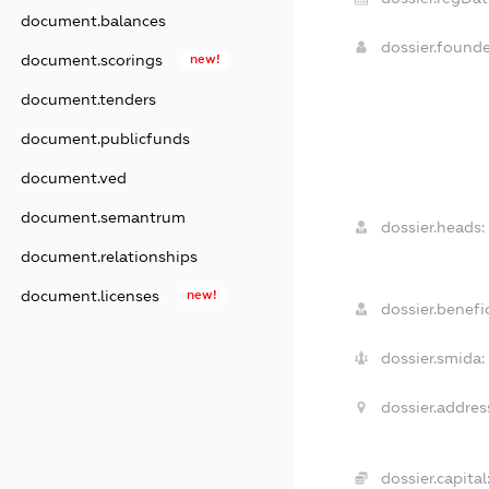
document.balances
dossier.found
document.scorings
new!
document.tenders
document.publicfunds
document.ved
document.semantrum
dossier.heads:
document.relationships
document.licenses
new!
dossier.benefic
dossier.smida:
dossier.addres
dossier.capital