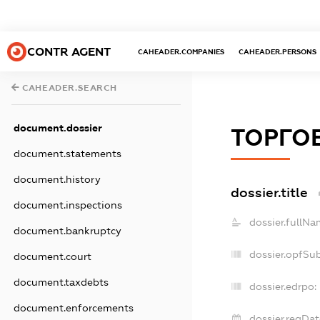
CONTR AGENT
CAHEADER.COMPANIES
CAHEADER.PERSONS
CAHEADER.SEARCH
document.dossier
ТОРГО
document.statements
document.history
dossier.title
document.inspections
dossier.fullNa
document.bankruptcy
dossier.opfSu
document.court
document.taxdebts
dossier.edrpo:
document.enforcements
dossier.regDat