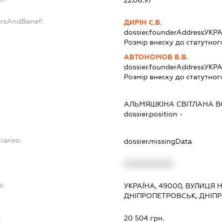
ersAndBenef:
ДИРІН С.В.
dossier.founderAddress
УКРА
Розмір внеску до статутног
АВТОНОМОВ В.В.
dossier.founderAddress
УКРА
Розмір внеску до статутног
АЛЬМЯШКІНА СВІТЛАНА 
dossier.position -
iaries:
dossier.missingData
XXXXXXXXXX
s:
УКРАЇНА, 49000, ВУЛИЦЯ НО
ДНІПРОПЕТРОВСЬК, ДНІП
:
20 504 грн.