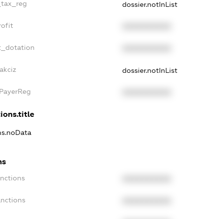
_tax_reg
dossier.notInList
ofit
XXXXXXXXXX
t_dotation
XXXXXXXXXX
akciz
dossier.notInList
xPayerReg
XXXXXXXXXX
ions.title
ons.noData
ns
anctions
XXXXXXXXXX
anctions
XXXXXXXXXX