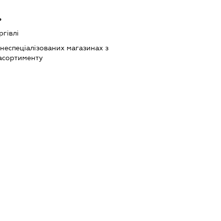
ь
ргівлі
 неспеціалізованих магазинах з
асортименту