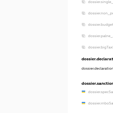
dossier.single
dossier.non_pr
dossier.budge
dossier.palne_
dossier.bigTa
dossier.declarat
dossier.declarati
dossier.sanctio
dossier.specS
dossier.rnboS