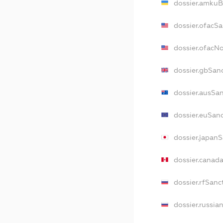
dossier.amkuB
dossier.ofacS
dossier.ofacN
dossier.gbSan
dossier.ausSa
dossier.euSan
dossier.japan
dossier.canad
dossier.rfSanc
dossier.russia