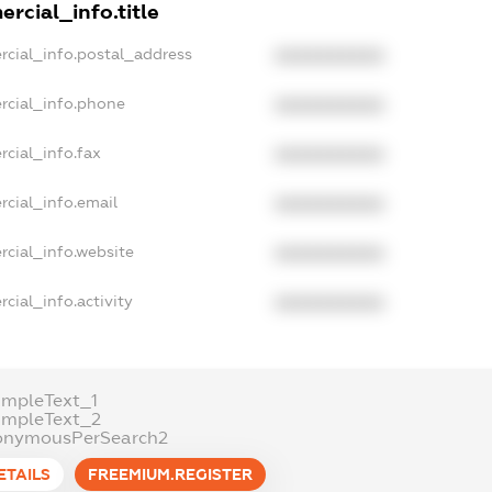
rcial_info.title
rcial_info.postal_address
XXXXXXXXXX
rcial_info.phone
XXXXXXXXXX
cial_info.fax
XXXXXXXXXX
rcial_info.email
XXXXXXXXXX
rcial_info.website
XXXXXXXXXX
cial_info.activity
XXXXXXXXXX
ampleText_1
ampleText_2
onymousPerSearch2
ETAILS
FREEMIUM.REGISTER