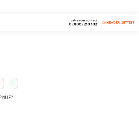
caHeader.contact
CAHEADER.GETTEST
0 (800) 210 102
0
РИНЯ"