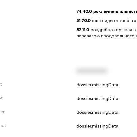
74.40.0
рекламна діяльніст
51.70.0
інші види оптової то
52.11.0
роздрібна торгівля в
перевагою продовольчого 
XXXXXXXXXX
t
dossier.missingData
bt
dossier.missingData
yer
dossier.missingData
nul
dossier.missingData