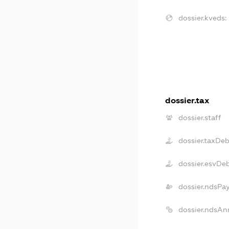
dossier.kveds:
dossier.tax
dossier.staff
dossier.taxDeb
dossier.esvDe
dossier.ndsPa
dossier.ndsAn