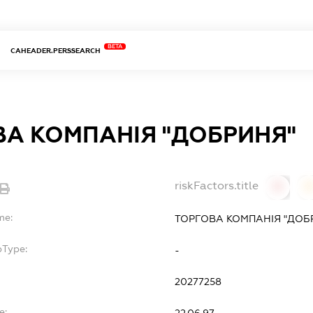
BETA
CAHEADER.PERSSEARCH
ВА КОМПАНІЯ "ДОБРИНЯ"
riskFactors.title
0
0
me:
ТОРГОВА КОМПАНІЯ "ДОБ
bType:
-
20277258
e:
22.06.97