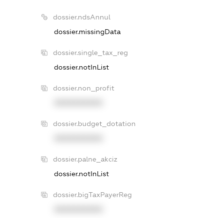
dossier.ndsAnnul
dossier.missingData
dossier.single_tax_reg
dossier.notInList
dossier.non_profit
XXXXXXXXXX
dossier.budget_dotation
XXXXXXXXXX
dossier.palne_akciz
dossier.notInList
dossier.bigTaxPayerReg
XXXXXXXXXX