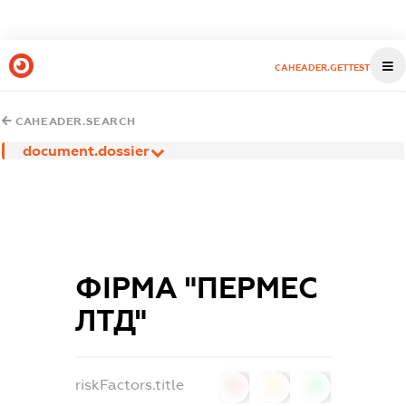
CAHEADER.GETTEST
CAHEADER.SEARCH
document.dossier
ФІРМА "ПЕРМЕС
ЛТД"
riskFactors.title
0
0
0