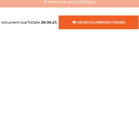
freemium.actualData
dossier.commercial_info.website
XXXXXXXXXX
document.dueToDate
28.06.25
SEARCH.ONMONITORING
dossier.commercial_info.activity
XXXXXXXXXX
freemium.exampleText_1
freemium.exampleText_2
freemium.anonymousPerSearch2
FREEMIUM.DETAILS
FREEMIUM.REGISTER