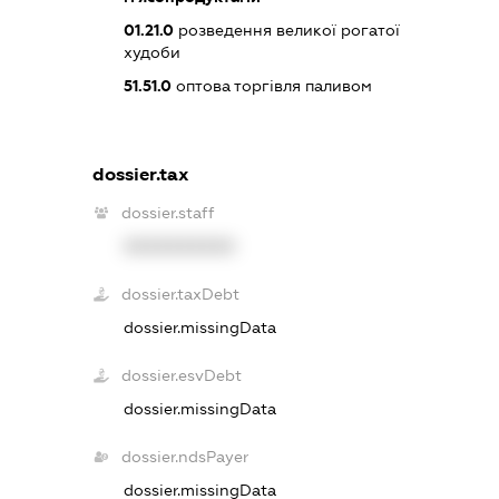
01.21.0
розведення великої рогатої
худоби
51.51.0
оптова торгівля паливом
dossier.tax
dossier.staff
XXXXXXXXXX
dossier.taxDebt
dossier.missingData
dossier.esvDebt
dossier.missingData
dossier.ndsPayer
dossier.missingData